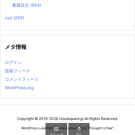
書籍目次
(664)
xyz
(256)
メタ情報
ログイン
投稿フィード
コメントフィード
WordPress.org
Copyright ©
2019
-2026
cloudsquare.jp
All Rights Reserved.


WordPress Luxeritas Theme is provided by "
Thought is free
".
メニュー
上へ