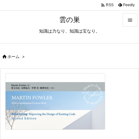

Feedly
RSS
雲の巣

知識は力なり、知識は宝なり。

メニュ

サイド

ホーム
>

前へ

次へ

検索