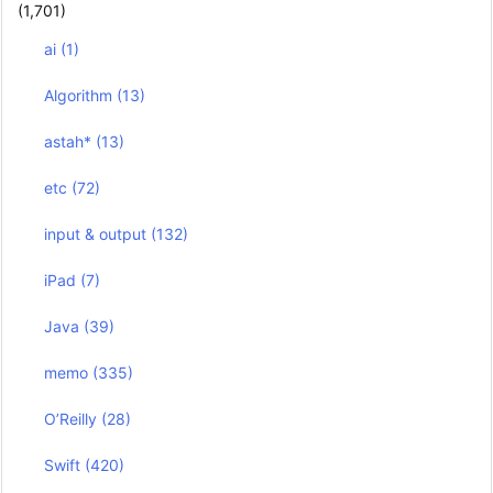
(1,701)
ai
(1)
Algorithm
(13)
astah*
(13)
etc
(72)
input & output
(132)
iPad
(7)
Java
(39)
memo
(335)
O’Reilly
(28)
Swift
(420)