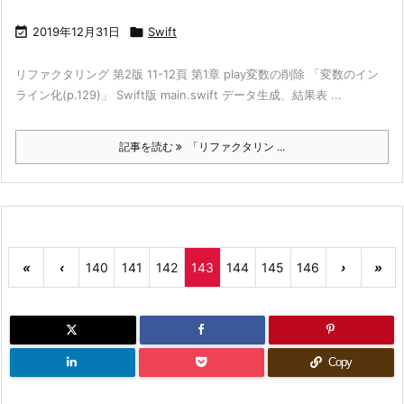

2019年12月31日

Swift
リファクタリング 第2版 11-12頁 第1章 play変数の削除 「変数のイン
ライン化(p.129)」 Swift版 main.swift データ生成、結果表 ...
記事を読む
「リファクタリン ...
«
‹
140
141
142
143
144
145
146
›
»
Copy