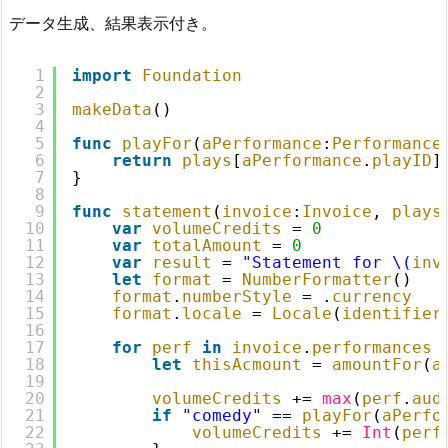
データ生成、結果表示付き。
1
import
Foundation
2
3
makeData
()
4
5
func
playFor
(
aPerformance
:
Performance
6
return
plays
[
aPerformance
.
playID
]
7
}
8
9
func
statement
(
invoice
:
Invoice
, 
plays
10
var
volumeCredits
= 
0
11
var
totalAmount
= 
0
12
var
result
= 
"Statement for \(
inv
13
let
format
= 
NumberFormatter
()
14
format
.
numberStyle
= .
currency
15
format
.
locale
= 
Locale
(
identifier
16
17
for
perf
in
invoice
.
performances
18
let
thisAcmount
= 
amountFor
(
a
19
20
volumeCredits
+= 
max
(
perf
.
aud
21
if
"comedy"
== 
playFor
(
aPerfo
22
volumeCredits
+= 
Int
(
perf