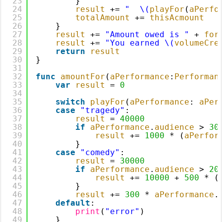
23
}
24
result
+= 
"  \(
playFor
(
aPerfo
25
totalAmount
+= 
thisAcmount
26
}
27
result
+= 
"Amount owed is "
+ 
for
28
result
+= 
"You earned \(
volumeCre
29
return
result
30
}
31
32
func
amountFor
(
aPerformance
:
Performan
33
var
result
= 
0
34
35
switch
playFor
(
aPerformance
: 
aPer
36
case
"tragedy"
:
37
result
= 
40000
38
if
aPerformance
.
audience
>
30
39
result
+= 
1000
* (
aPerfor
40
}
41
case
"comedy"
:
42
result
= 
30000
43
if
aPerformance
.
audience
>
20
44
result
+= 
10000
+ 
500
* (
45
}
46
result
+= 
300
* 
aPerformance
.
47
default
:
48
print
(
"error"
)
49
}