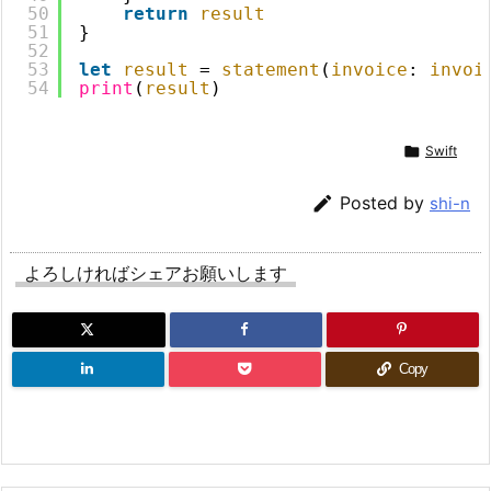
50
return
result
51
}
52
53
let
result
= 
statement
(
invoice
: 
invoi
54
print
(
result
)

Swift

Posted by
shi-n
よろしければシェアお願いします
Copy