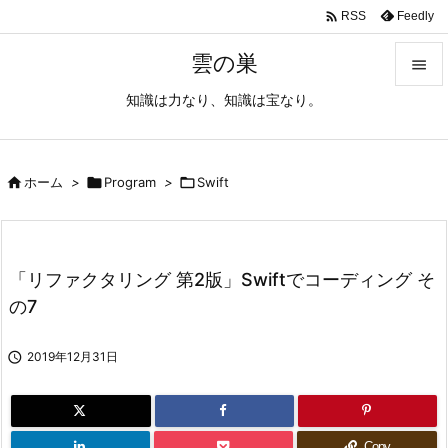

Feedly
RSS
雲の巣

知識は力なり、知識は宝なり。

メニュ

サイド

ホーム
>

Program
>

Swift

前へ

「リファクタリング 第2版」Swiftでコーディング そ
次へ
の7

検索

2019年12月31日
Copy