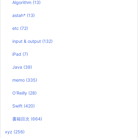
Algorithm
(13)
astah*
(13)
etc
(72)
input & output
(132)
iPad
(7)
Java
(39)
memo
(335)
O’Reilly
(28)
Swift
(420)
書籍目次
(664)
xyz
(256)