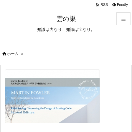

Feedly
RSS
雲の巣

知識は力なり、知識は宝なり。

メニュ

サイド

ホーム
>

前へ

次へ

検索