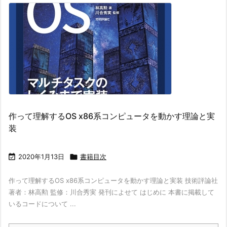
作って理解するOS x86系コンピュータを動かす理論と実
装

2020年1月13日

書籍目次
作って理解するOS x86系コンピュータを動かす理論と実装 技術評論社
著者：林高勲 監修：川合秀実 発刊によせて はじめに 本書に掲載して
いるコードについて ...