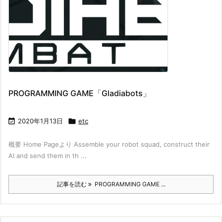
PROGRAMMING GAME「Gladiabots」

2020年1月13日

etc
概要 Home Pageより Assemble your robot squad, construct their
AI and send them in th ...
記事を読む
PROGRAMMING GAME ...