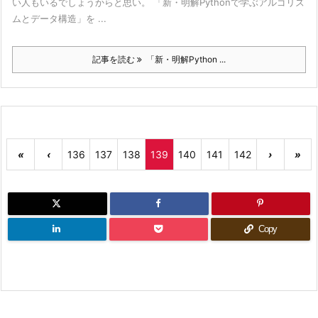
い人もいるでしょうからと思い。 「新・明解Pythonで学ぶアルゴリズ
ムとデータ構造」を ...
記事を読む
「新・明解Python ...
«
‹
136
137
138
139
140
141
142
›
»
Copy