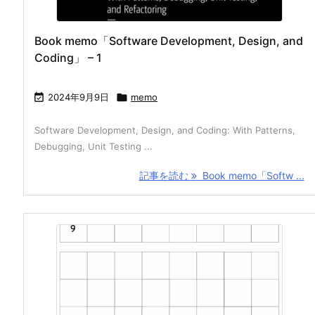
Book memo「Software Development, Design, and
Coding」 – 1

2024年9月9日

memo
Software Development, Design, and Coding: With Patterns,
Debugging, Unit Testing ...
記事を読む
Book memo「Softw ...