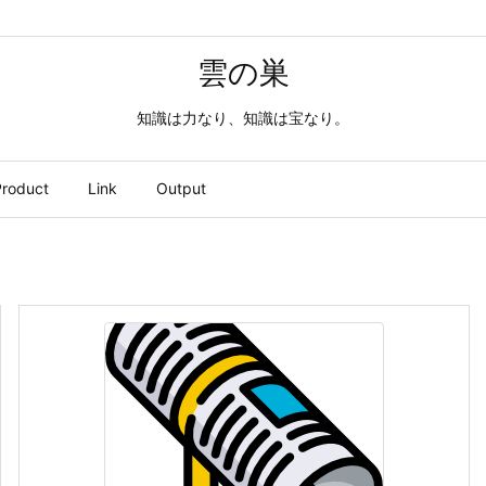
雲の巣
知識は力なり、知識は宝なり。
roduct
Link
Output