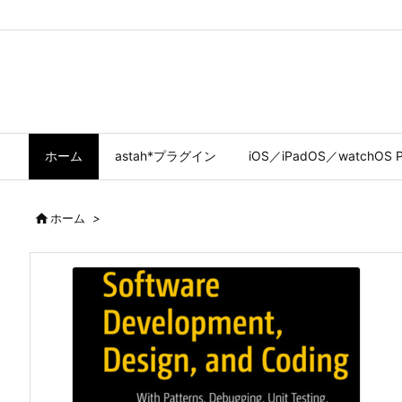
ホーム
astah*プラグイン
iOS／iPadOS／watchOS P

ホーム
>