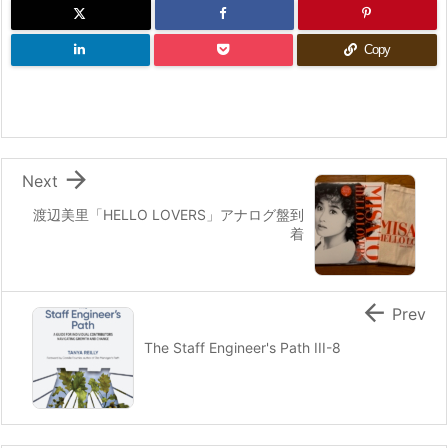
Copy

Next
渡辺美里「HELLO LOVERS」アナログ盤到
着

Prev
The Staff Engineer's Path III-8