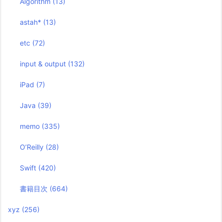
Algorithm
(13)
astah*
(13)
etc
(72)
input & output
(132)
iPad
(7)
Java
(39)
memo
(335)
O’Reilly
(28)
Swift
(420)
書籍目次
(664)
xyz
(256)