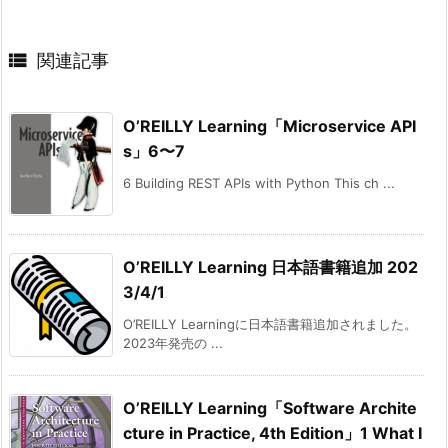

関連記事
O’REILLY Learning「Microservice API
s」6〜7
6 Building REST APIs with Python This ch ...
O’REILLY Learning 日本語書籍追加 202
3/4/1
O’REILLY Learningに日本語書籍追加されました。
2023年発売の ...
O’REILLY Learning「Software Archite
cture in Practice, 4th Edition」1 What I