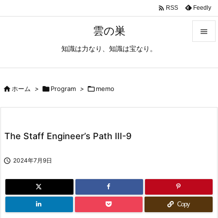

Feedly
RSS
雲の巣

知識は力なり、知識は宝なり。

メニュ

サイド

ホーム
>

Program
>

memo

前へ

The Staff Engineer’s Path III-9
次へ


2024年7月9日
検索
Copy