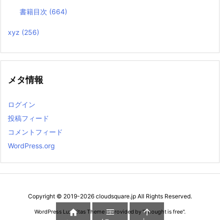
書籍目次
(664)
xyz
(256)
メタ情報
ログイン
投稿フィード
コメントフィード
WordPress.org
Copyright ©
2019
-2026
cloudsquare.jp
All Rights Reserved.



WordPress Luxeritas Theme is provided by "
Thought is free
".