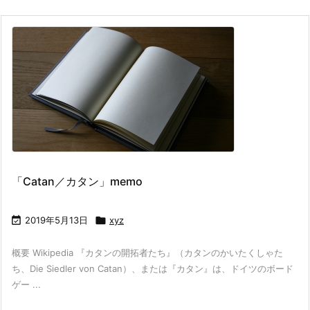
「Catan／カタン」memo

2019年5月13日

xyz
概要 Wikipedia 『カタンの開拓者たち』（カタンのかいたくしゃた
ち、Die Siedler von Catan）、または『カタン』は、ドイツのボード
ゲー ...