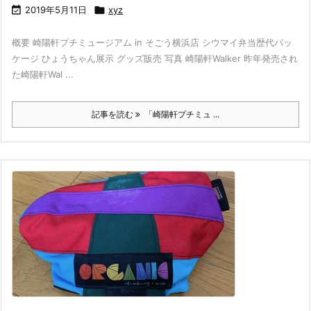

2019年5月11日

xyz
概要 崎陽軒プチミュージアム in そごう横浜店 シウマイ弁当歴代パッ
ケージ ひょうちゃん展示 グッズ販売 写真 崎陽軒Walker 昨年発売され
た崎陽軒Wal ...
記事を読む
「崎陽軒プチミュ ...