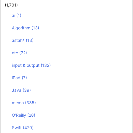
(1,701)
ai
(1)
Algorithm
(13)
astah*
(13)
etc
(72)
input & output
(132)
iPad
(7)
Java
(39)
memo
(335)
O’Reilly
(28)
Swift
(420)