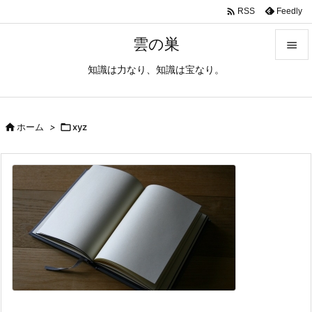

Feedly
RSS
雲の巣

知識は力なり、知識は宝なり。

メニュ

サイド

ホーム
>

xyz

前へ

次へ

検索