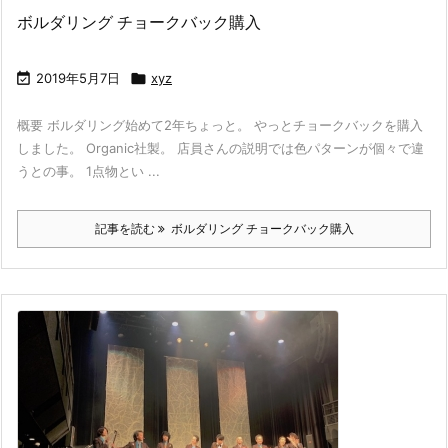
ボルダリング チョークバック購入

2019年5月7日

xyz
概要 ボルダリング始めて2年ちょっと。 やっとチョークバックを購入
しました。 Organic社製。 店員さんの説明では色パターンが個々で違
うとの事。 1点物とい ...
記事を読む
ボルダリング チョークバック購入