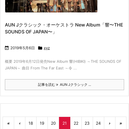
AUN Jクラシック・オーケストラ New Album「響〜THE
SOUNDS OF JAPAN〜」

2019年5月6日

xyz
概要 2019年6月12日発売New Album 響(HIBIKI) ～THE SOUNDS OF
JAPAN～ 曲目 From The Far East ～令 ...
記事を読む
AUN Jクラシック ...
«
‹
18
19
20
21
22
23
24
›
»