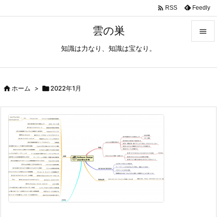

Feedly
RSS
雲の巣

知識は力なり、知識は宝なり。

メニュ

サイド

ホーム
>

2022年1月

前へ

次へ

検索