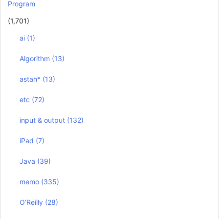
Program
(1,701)
ai
(1)
Algorithm
(13)
astah*
(13)
etc
(72)
input & output
(132)
iPad
(7)
Java
(39)
memo
(335)
O’Reilly
(28)