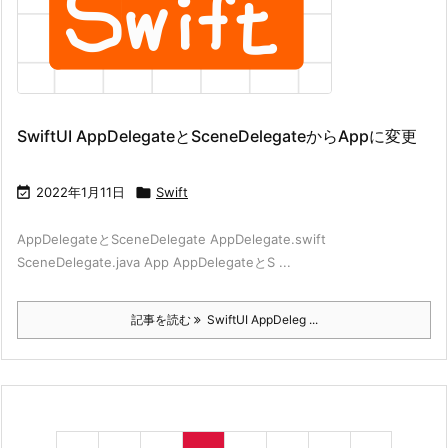
SwiftUI AppDelegateとSceneDelegateからAppに変更

2022年1月11日

Swift
AppDelegateとSceneDelegate AppDelegate.swift
SceneDelegate.java App AppDelegateとS ...
記事を読む
SwiftUI AppDeleg ...