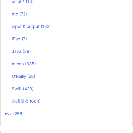
astah*
(13)
etc
(72)
input & output
(132)
iPad
(7)
Java
(39)
memo
(335)
O’Reilly
(28)
Swift
(420)
書籍目次
(664)
xyz
(256)