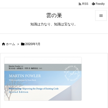

Feedly
RSS
雲の巣

知識は力なり、知識は宝なり。

メニュ

サイド

ホーム
>

2020年1月

前へ

次へ

検索