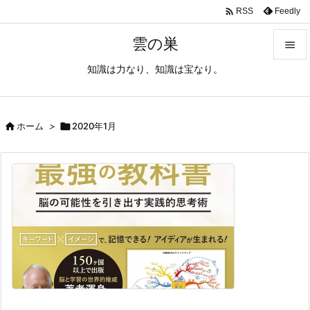

Feedly
RSS
雲の巣

知識は力なり、知識は宝なり。

メニュ

サイド

ホーム
>

2020年1月

前へ

次へ

検索