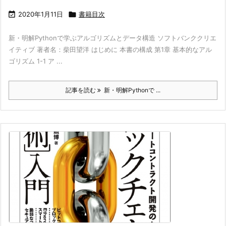

2020年1月11日

書籍目次
新・明解Pythonで学ぶアルゴリズムとデータ構造 ソフトバンククリエ
イティブ 著者名：柴田望洋 はじめに 本書の構成 第1章 基本的なアル
ゴリズム 1-1 ア ...
記事を読む
新・明解Pythonで ...