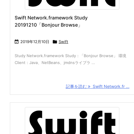
Swift Network.framework Study
20191210「Bonjour Browse」

2019年12月10日

Swift
Study Network.framework Study：「Bonjour Browse」 環境
Client：Java、NetBeans、jmdnsライブラ ...
記事を読む
Swift Network.fr ...