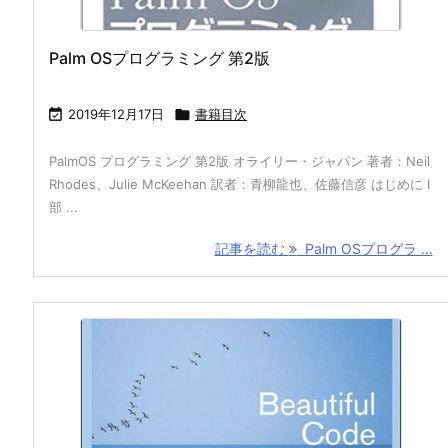
Palm OSプログラミング 第2版

2019年12月17日

書籍目次
PalmOS プログラミング 第2版 オライリー・ジャパン 著者：Neil
Rhodes、Julie McKeehan 訳者：青柳龍也、佐藤信彦 はじめに Ⅰ
部 ...
記事を読む
Palm OSプログラ ...