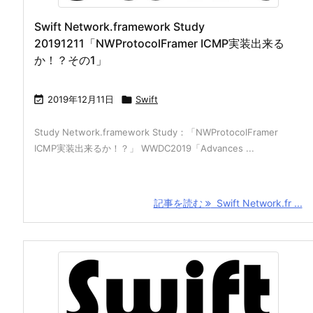
Swift Network.framework Study
20191211「NWProtocolFramer ICMP実装出来る
か！？その1」

2019年12月11日

Swift
Study Network.framework Study：「NWProtocolFramer
ICMP実装出来るか！？」 WWDC2019「Advances ...
記事を読む
Swift Network.fr ...