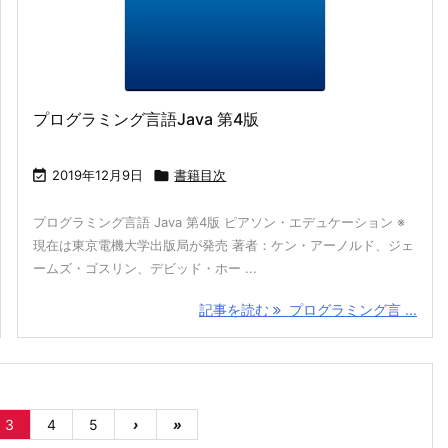
プログラミング言語Java 第4版

2019年12月9日

書籍目次
プログラミング言語 Java 第4版 ピアソン・エデュケーション ※
現在は東京電機大学出版局が発売 著者：ケン・アーノルド、ジェ
ームズ・ゴスリン、デビッド・ホー ...
記事を読む
プログラミング言 ...
3
4
5
›
»