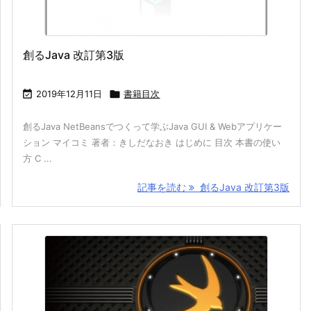
創るJava 改訂第3版

2019年12月11日

書籍目次
創るJava NetBeansでつくって学ぶJava GUI & Webアプリケー
ション マイコミ 著者：きしだなおき はじめに 目次 本書の使い
方 C ...
記事を読む
創るJava 改訂第3版