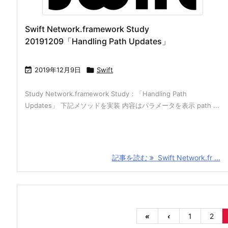
Swift Network.framework Study
20191209「Handling Path Updates」

2019年12月9日

Swift
Study Network.framework Study：「Handling Path
Updates」 下記メソッドを実装 内容はパラメータを表示 path ...
記事を読む
Swift Network.fr ...
«
‹
1
2