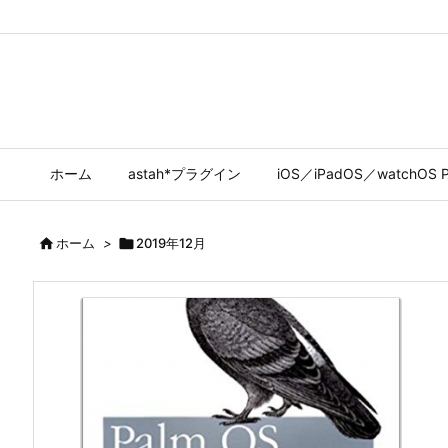
ホーム
astah*プラグイン
iOS／iPadOS／watchOS P

ホーム
>

2019年12月