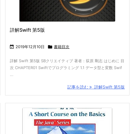
詳解Swift 第5版

2019年12月10日

書籍目次
詳解 Swift 第5版 SBクリエイティブ 著者：荻原 剛志 はじめに 目
次 CHAPTER01 Swiftでプログラミング 1.1 データ型と変数 Swif
...
記事を読む
詳解Swift 第5版