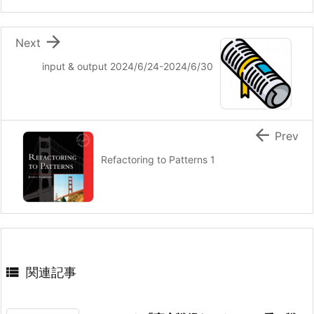

Next
input & output 2024/6/24-2024/6/30

Prev
Refactoring to Patterns 1

関連記事