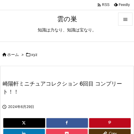

Feedly
RSS
雲の巣

知識は力なり、知識は宝なり。

メニュ

サイド

ホーム
>

xyz

前へ

崎陽軒ミニチュアコレクション 6回目 コンプリー
次へ
ト！！

検索

2024年6月29日
Copy