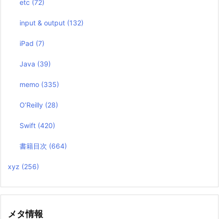
etc
(72)
input & output
(132)
iPad
(7)
Java
(39)
memo
(335)
O’Reilly
(28)
Swift
(420)
書籍目次
(664)
xyz
(256)
メタ情報