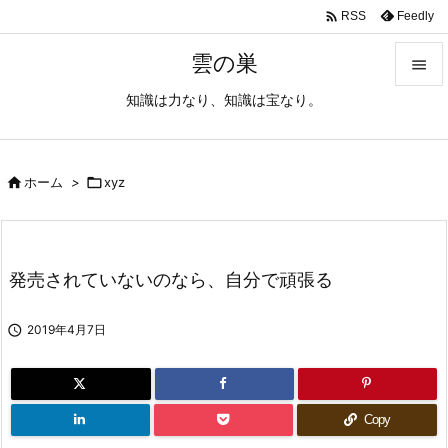

Feedly
RSS
雲の巣

知識は力なり、知識は宝なり。

メニュ

サイド

ホーム
>

xyz

前へ

発売されていないのなら、自分で頑張る
次へ


2019年4月7日
検索
Copy