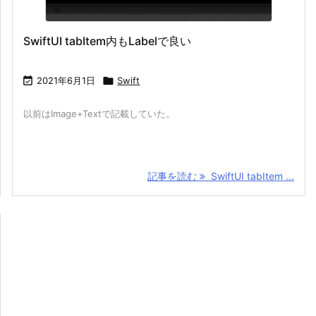
SwiftUI tabItem内もLabelで良い

2021年6月1日

Swift
以前はImage+Textで記載していた。
記事を読む
SwiftUI tabItem ...