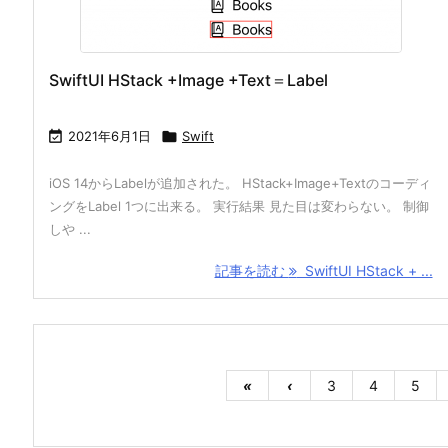
SwiftUI HStack +Image +Text＝Label

2021年6月1日

Swift
iOS 14からLabelが追加された。 HStack+Image+Textのコーディ
ングをLabel 1つに出来る。 実行結果 見た目は変わらない。 制御
しや ...
記事を読む
SwiftUI HStack + ...
«
‹
3
4
5