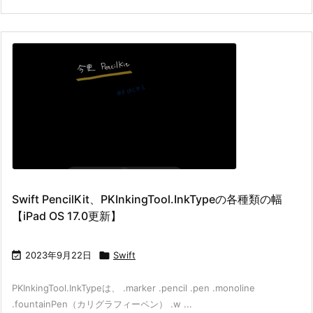
Swift PencilKit、PKInkingTool.InkTypeの各種類の幅
【iPad OS 17.0更新】

2023年9月22日

Swift
PKInkingTool.InkTypeは、 .marker .pencil .pen .monoline
.fountainPen（カリグラフィーペン） .w ...