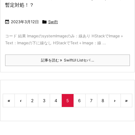
暫定対処！？

2023年3月12日

Swift
コード 結果 ImageのsystemImageのみ：線あり HStackでImage＋
Text：Imageの下に線なし HStackでText＋Image：線 ...
記事を読む
SwiftUI Listセパ ...
«
‹
2
3
4
5
6
7
8
›
»