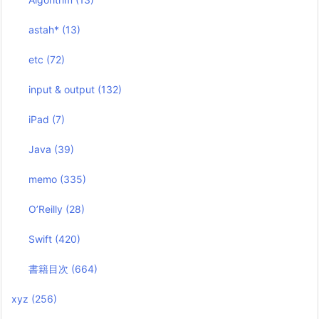
astah*
(13)
etc
(72)
input & output
(132)
iPad
(7)
Java
(39)
memo
(335)
O’Reilly
(28)
Swift
(420)
書籍目次
(664)
xyz
(256)