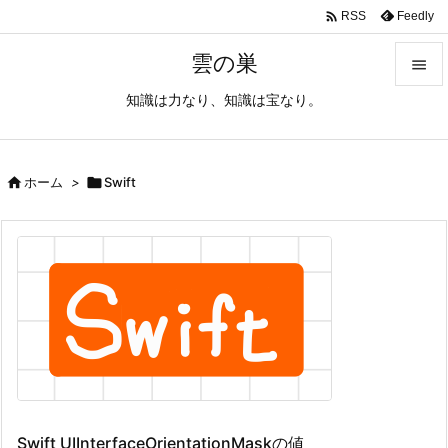

Feedly
RSS
雲の巣

知識は力なり、知識は宝なり。

メニュ

サイド

ホーム
>

Swift

前へ

次へ

検索
Swift UIInterfaceOrientationMaskの値