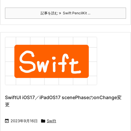
記事を読む
Swift PencilKit ...
SwiftUI iOS17／iPadOS17 scenePhaseのonChange変
更

2023年9月16日

Swift