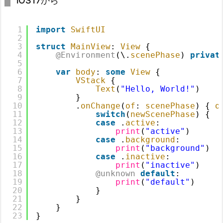
iOS17から
1
import
SwiftUI
2
3
struct
MainView
: 
View
{
4
@Environment
(\.
scenePhase
) 
privat
5
6
var
body
: 
some
View
{
7
VStack
{
8
Text
(
"Hello, World!"
)
9
}
10
.
onChange
(
of
: 
scenePhase
) { 
o
11
switch
(
newScenePhase
) {
12
case
.
active
:
13
print
(
"active"
)
14
case
.
background
:
15
print
(
"background"
)
16
case
.
inactive
:
17
print
(
"inactive"
)
18
@unknown
default
:
19
print
(
"default"
)
20
}
21
}
22
}
23
}