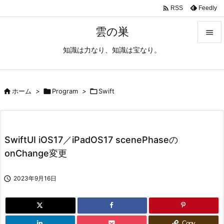

Feedly
RSS
雲の巣

知識は力なり、知識は宝なり。

メニュ

サイド

ホーム
>

Program
>

Swift

前へ

SwiftUI iOS17／iPadOS17 scenePhaseの
次へ
onChange変更

検索

2023年9月16日
Copy