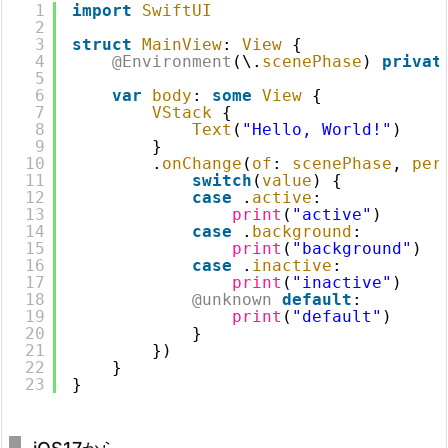
1
import
SwiftUI
2
3
struct
MainView
: 
View
{
4
@Environment
(\.
scenePhase
) 
privat
5
6
var
body
: 
some
View
{
7
VStack
{
8
Text
(
"Hello, World!"
)
9
}
10
.
onChange
(
of
: 
scenePhase
, 
per
11
switch
(
value
) {
12
case
.
active
:
13
print
(
"active"
)
14
case
.
background
:
15
print
(
"background"
)
16
case
.
inactive
:
17
print
(
"inactive"
)
18
@unknown
default
:
19
print
(
"default"
)
20
}
21
})
22
}
23
}