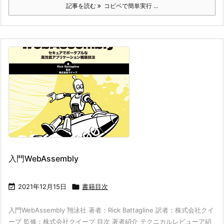
記事を読む
コピペで簡単実行 ...
入門WebAssembly

2021年12月15日

書籍目次
入門WebAssembly 翔泳社 著者：Rick Battagline 訳者：株式会社クイ
ープ 監修：株式会社クイープ 目次 著者紹介 テクニカルレビューア紹