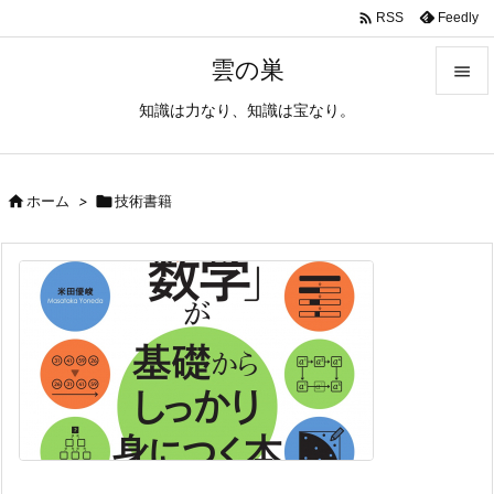

Feedly
RSS
雲の巣

知識は力なり、知識は宝なり。

メニュ

サイド

ホーム
>

技術書籍

前へ

次へ

検索