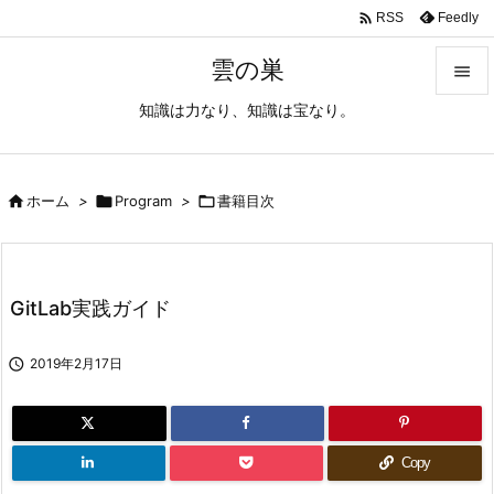

Feedly
RSS
雲の巣

知識は力なり、知識は宝なり。

メニュ

サイド

ホーム
>

Program
>

書籍目次

前へ

GitLab実践ガイド
次へ


2019年2月17日
検索
Copy