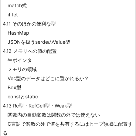
match式
if let
4.11 そのほかの便利な型
HashMap
JSONを扱うserdeのValue型
4.12 メモリへの値の配置
生ポインタ
メモリの領域
Vec型のデータはどこに置かれるか？
Box
型
constとstatic
4.13 Rc
型・RefCell
型・Weak
型
関数内の自動変数は関数の外では使えない
C言語で関数の外で値を共有するにはヒープ領域に配置す
る