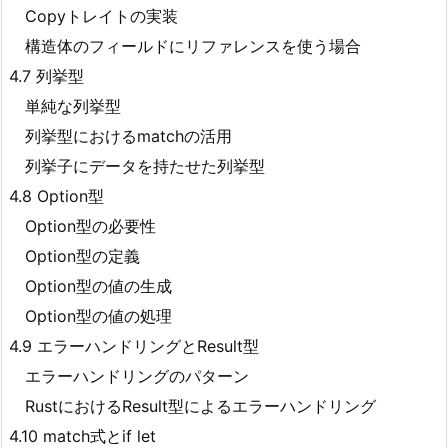
Copyトレイトの実装
構造体のフィールドにリファレンスを使う場合
4.7 列挙型
単純な列挙型
列挙型におけるmatchの活用
列挙子にデータを持たせた列挙型
4.8 Option
型
Option
型の必要性
Option
型の定義
Option
型の値の生成
Option
型の値の処理
4.9 エラーハンドリングとResult
型
エラーハンドリングのパターン
RustにおけるResult
型によるエラーハンドリング
4.10 match式とif let