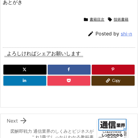
あとがき

書籍目次

技術書籍

Posted by
shi-n
よろしければシェアお願いします
Copy

Next
図解即戦力 通信業界のしくみとビジネスが
これ1冊でしっかりわかる教科書