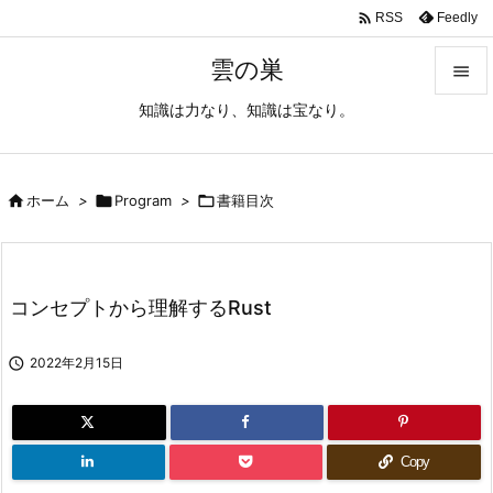

Feedly
RSS
雲の巣

知識は力なり、知識は宝なり。

メニュ

サイド

ホーム
>

Program
>

書籍目次

前へ

コンセプトから理解するRust
次へ


2022年2月15日
検索
Copy