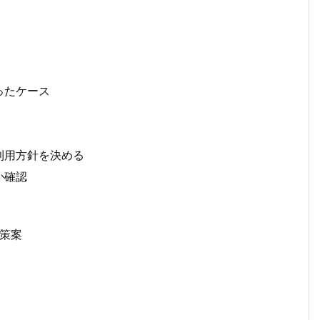
ったケース
利用方針を決める
か確認
施策案