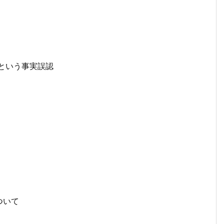
」という事実誤認
ついて