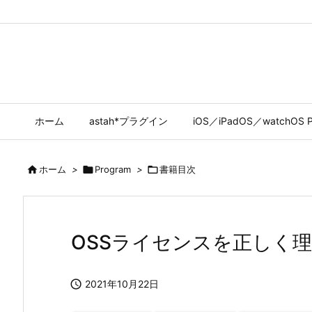
ホーム
astah*プラグイン
iOS／iPadOS／watchOS P

ホーム
>

Program
>

書籍目次
OSSライセンスを正しく

2021年10月22日