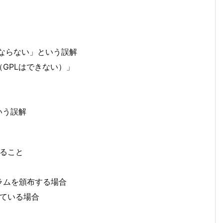
ばならない」という誤解
GPLはできない）」
いう誤解
けること
ラムを頒布する場合
している場合