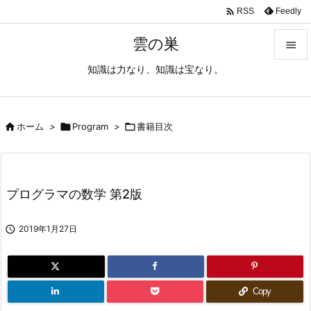

Feedly
RSS
雲の巣

知識は力なり、知識は宝なり。

メニュ

サイド

ホーム
>

Program
>

書籍目次

前へ

プログラマの数学 第2版
次へ


2019年1月27日
検索
Copy