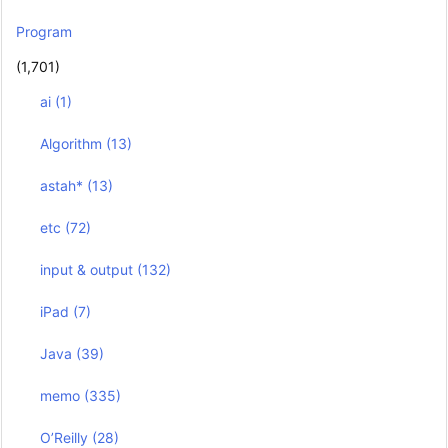
Program
(1,701)
ai
(1)
Algorithm
(13)
astah*
(13)
etc
(72)
input & output
(132)
iPad
(7)
Java
(39)
memo
(335)
O’Reilly
(28)