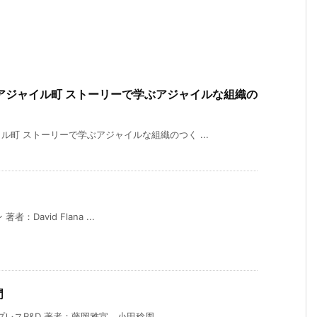
アジャイル町 ストーリーで学ぶアジャイルな組織の
町 ストーリーで学ぶアジャイルな組織のつく ...
者：David Flana ...
門
レスR&D 著者：藤岡雅宣、小田稔周、 ...