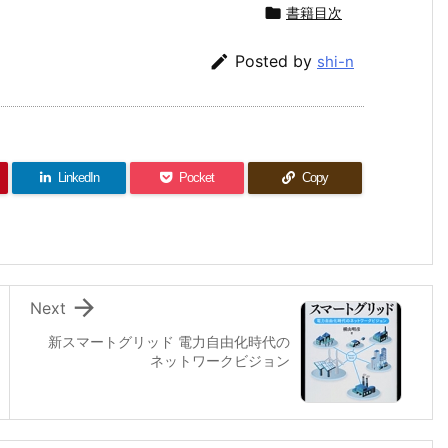

書籍目次

Posted by
shi-n
LinkedIn
Pocket
Copy

Next
新スマートグリッド 電力自由化時代の
ネットワークビジョン