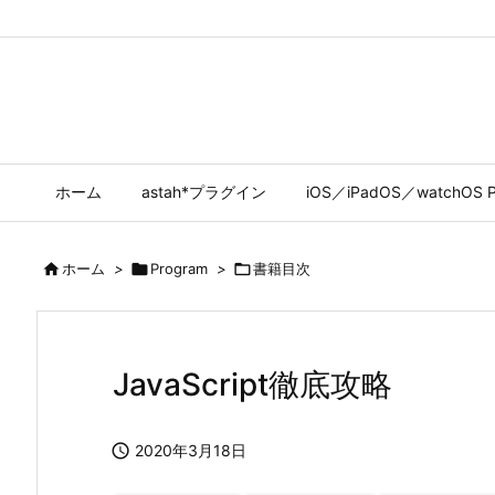
ホーム
astah*プラグイン
iOS／iPadOS／watchOS P

ホーム
>

Program
>

書籍目次
JavaScript徹底攻略

2020年3月18日