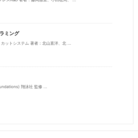
グラミング
 カットシステム 著者：北山直洋、北 ...
ations) 翔泳社 監修 ...