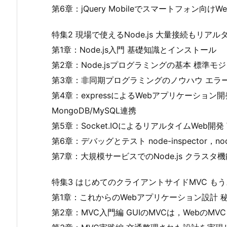
第6章：jQuery Mobileでスマートフォン向けW
特集2 現場で使えるNode.js 大量接続もリア
第1章：Node.js入門 基礎知識とインストール
第2章：Node.jsプログラミングの基本 標準
第3章：非同期プログラミングのノウハウ エラー処理，pro
第4章：expressによるWebアプリケーション
MongoDB/MySQL連携
第5章：Socket.IOによるリアルタイムWeb開発
第6章：デバッグとテスト node-inspector，node-
第7章：大規模サービスでのNode.js クラス
特集3 はじめてのクライアントサイドMVC も
第1章：これからのWebアプリケーション設計 
第2章：MVC入門編 GUIのMVCは，WebのM