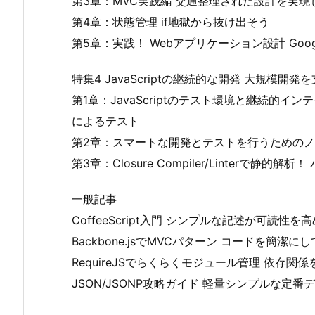
第3章：MVC実践編 交通整理された設計を実現
第4章：状態管理 if地獄から抜け出そう
第5章：実践！ Webアプリケーション設計 Googl
特集4 JavaScriptの継続的な開発 大規模
第1章：JavaScriptのテスト環境と継続的インテグレ
によるテスト
第2章：スマートな開発とテストを行うためのノ
第3章：Closure Compiler/Linterで
一般記事
CoffeeScript入門 シンプルな記述が可読性
Backbone.jsでMVCパターン コードを簡潔
RequireJSでらくらくモジュール管理 依存
JSON/JSONP攻略ガイド 軽量シンプルな定