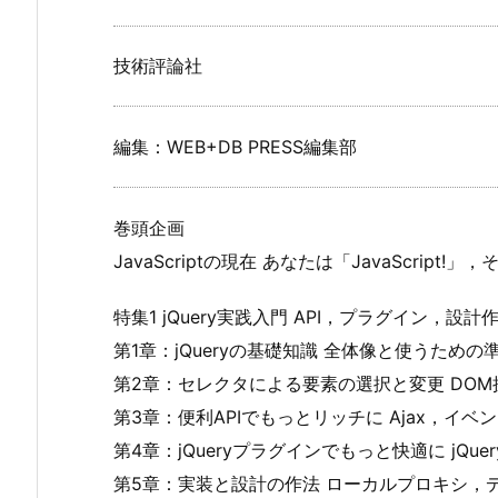
技術評論社
編集：WEB+DB PRESS編集部
巻頭企画
JavaScriptの現在 あなたは「JavaScript!」，
特集1 jQuery実践入門 API，プラグイン，設計作法，
第1章：jQueryの基礎知識 全体像と使うための
第2章：セレクタによる要素の選択と変更 DOM操
第3章：便利APIでもっとリッチに Ajax，イ
第4章：jQueryプラグインでもっと快適に jQu
第5章：実装と設計の作法 ローカルプロキシ，