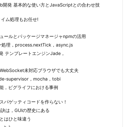
eb開発 基本的な使い方とJavaScriptとの合わせ技
ルタイム処理もお任せ!
モジュールとパッケージマネージャnpmの活用
cess.nextTick，async.js
開発 テンプレートエンジンJade，
 WebSocket未対応ブラウザでも大丈夫
supervisor，mocha，tobi
タ機能，ピグライフにおける事例
うスパゲッティコードを作らない！
秘訣は，GUIの歴史にある
VCとはひと味違う