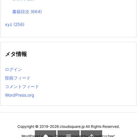
書籍目次
(664)
xyz
(256)
メタ情報
ログイン
投稿フィード
コメントフィード
WordPress.org
Copyright ©
2019
-2026
cloudsquare.jp
All Rights Reserved.



WordPress Luxeritas Theme is provided by "
Thought is free
".