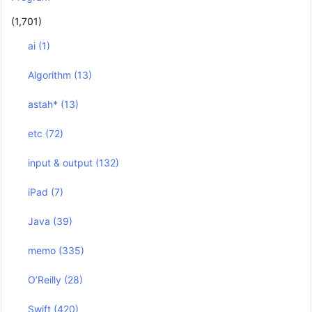
(1,701)
ai
(1)
Algorithm
(13)
astah*
(13)
etc
(72)
input & output
(132)
iPad
(7)
Java
(39)
memo
(335)
O’Reilly
(28)
Swift
(420)