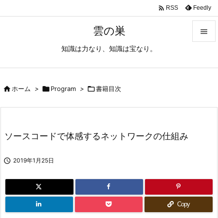

Feedly
RSS
雲の巣

知識は力なり、知識は宝なり。

メニュ

サイド

ホーム
>

Program
>

書籍目次

前へ

ソースコードで体感するネットワークの仕組み
次へ


2019年1月25日
検索
Copy