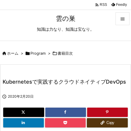

Feedly
RSS
雲の巣

知識は力なり、知識は宝なり。

メニュ

サイド

ホーム
>

Program
>

書籍目次

前へ

Kubernetesで実践するクラウドネイティブDevOps
次へ


2020年2月20日
検索
Copy