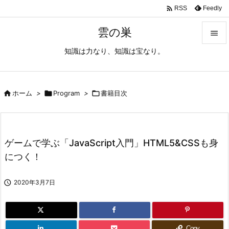

Feedly
RSS
雲の巣

知識は力なり、知識は宝なり。

メニュ

サイド

ホーム
>

Program
>

書籍目次

前へ

ゲームで学ぶ「JavaScript入門」HTML5&CSSも身
次へ
につく！

検索

2020年3月7日
Copy