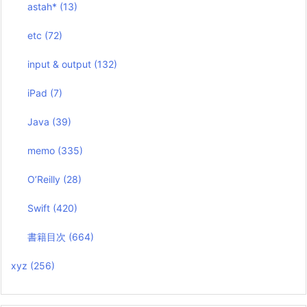
astah*
(13)
etc
(72)
input & output
(132)
iPad
(7)
Java
(39)
memo
(335)
O’Reilly
(28)
Swift
(420)
書籍目次
(664)
xyz
(256)