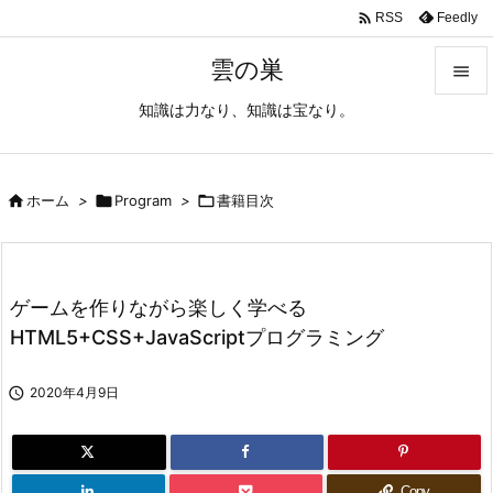

Feedly
RSS
雲の巣

知識は力なり、知識は宝なり。

メニュ

サイド

ホーム
>

Program
>

書籍目次

前へ

ゲームを作りながら楽しく学べる
次へ
HTML5+CSS+JavaScriptプログラミング

検索

2020年4月9日
Copy