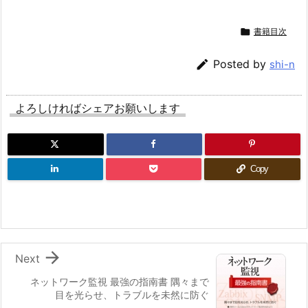

書籍目次

Posted by
shi-n
よろしければシェアお願いします
Copy

Next
ネットワーク監視 最強の指南書 隅々まで
目を光らせ、トラブルを未然に防ぐ