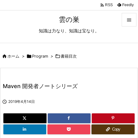

Feedly
RSS
雲の巣

知識は力なり、知識は宝なり。

メニュ

サイド

ホーム
>

Program
>

書籍目次

前へ

Maven 開発者ノートシリーズ
次へ


2019年4月14日
検索
Copy