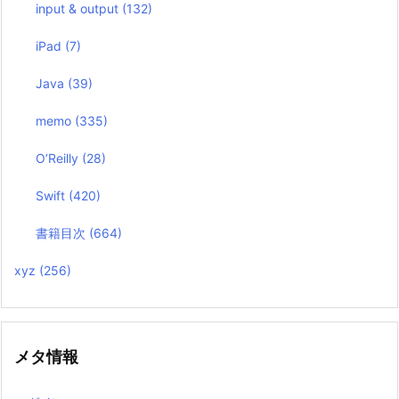
input & output
(132)
iPad
(7)
Java
(39)
memo
(335)
O’Reilly
(28)
Swift
(420)
書籍目次
(664)
xyz
(256)
メタ情報