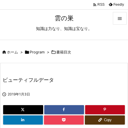

Feedly
RSS
雲の巣

知識は力なり、知識は宝なり。

メニュ

サイド

ホーム
>

Program
>

書籍目次

前へ

ビューティフルデータ
次へ


2019年1月3日
検索
Copy