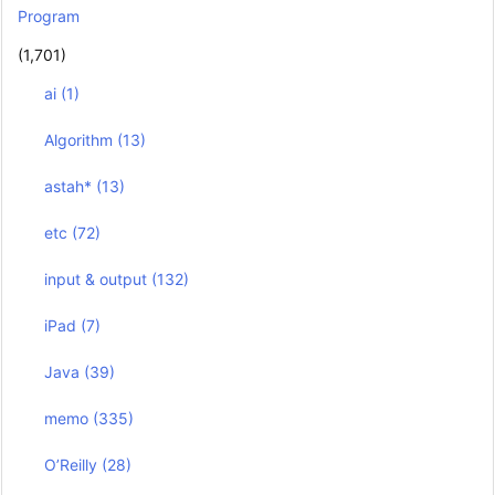
Program
(1,701)
ai
(1)
Algorithm
(13)
astah*
(13)
etc
(72)
input & output
(132)
iPad
(7)
Java
(39)
memo
(335)
O’Reilly
(28)