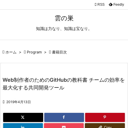

RSS
Feedly

メニュ
雲の巣

知識は力なり、知識は宝なり。
サイド

前へ

ホーム
>

Program
>

書籍目次

次へ

検索
Web制作者のためのGitHubの教科書 チームの効率を
最大化する共同開発ツール

2019年4月13日
Copy