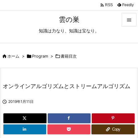

Feedly
RSS
雲の巣

知識は力なり、知識は宝なり。

メニュ

サイド

ホーム
>

Program
>

書籍目次

前へ

オンラインアルゴリズムとストリームアルゴリズム
次へ


2019年1月11日
検索
Copy