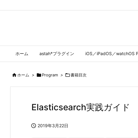
ホーム
astah*プラグイン
iOS／iPadOS／watchOS P

ホーム
>

Program
>

書籍目次
Elasticsearch実践ガイド

2019年3月22日