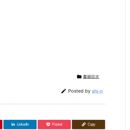

書籍目次

Posted by
shi-n
LinkedIn
Pocket
Copy