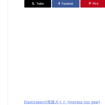
Twitter
Facebook
Pin it
Elasticsearch実践ガイド (impress top gear)