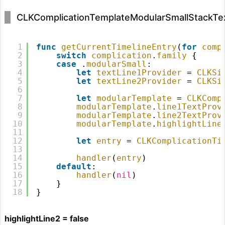
CLKComplicationTemplateModularSmallStackTe
1
func
getCurrentTimelineEntry
(
for
comp
2
switch
complication
.
family
{
3
case
.
modularSmall
:
4
let
textLine1Provider
= 
CLKSi
5
let
textLine2Provider
= 
CLKSi
6
7
let
modularTemplate
= 
CLKComp
8
modularTemplate
.
line1TextProv
9
modularTemplate
.
line2TextProv
10
modularTemplate
.
highlightLine
11
12
let
entry
= 
CLKComplicationTi
13
14
handler
(
entry
)
15
default
:
16
handler
(
nil
)
17
}
18
}
highlightLine2 = false