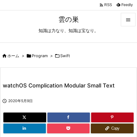

Feedly
RSS
雲の巣

知識は力なり、知識は宝なり。

メニュ

サイド

ホーム
>

Program
>

Swift

前へ

watchOS Complication Modular Small Text
次へ


2020年5月9日
検索
Copy