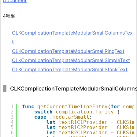
Document
4種類
CLKComplicationTemplateModularSmallColumnsTex
t
CLKComplicationTemplateModularSmallRingText
CLKComplicationTemplateModularSmallSimpleText
CLKComplicationTemplateModularSmallStackText
CLKComplicationTemplateModularSmallColumn
1
func
getCurrentTimelineEntry
(
for
comp
2
switch
complication
.
family
{
3
case
.
modularSmall
:
4
let
textR1C1Provider
= 
CLKSim
5
let
textR1C2Provider
= 
CLKSim
6
let
textR2C1Provider
= 
CLKSim