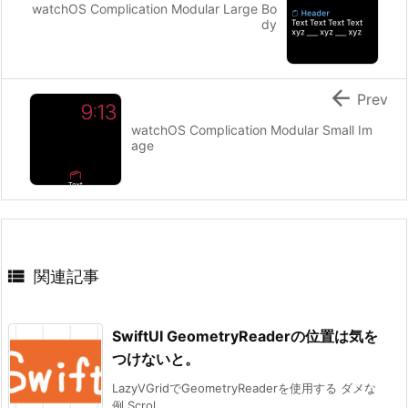
watchOS Complication Modular Large Bo
dy

Prev
watchOS Complication Modular Small Im
age

関連記事
SwiftUI GeometryReaderの位置は気を
つけないと。
LazyVGridでGeometryReaderを使用する ダメな
例 Scrol ...