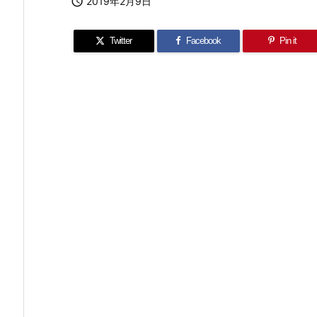

2019年2月9日
Twitter
Facebook
Pin it