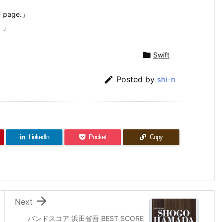
DF page.」
。」

Swift

Posted by
shi-n
LinkedIn
Pocket
Copy

Next
バンドスコア 浜田省吾 BEST SCORE