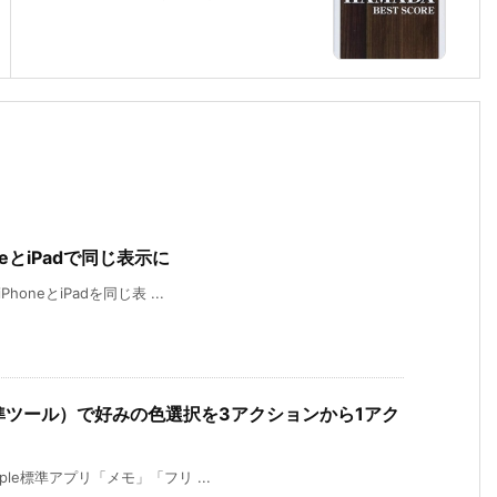
PhoneとiPadで同じ表示に
PhoneとiPadを同じ表 ...
cker（標準ツール）で好みの色選択を3アクションから1アク
pple標準アプリ「メモ」「フリ ...