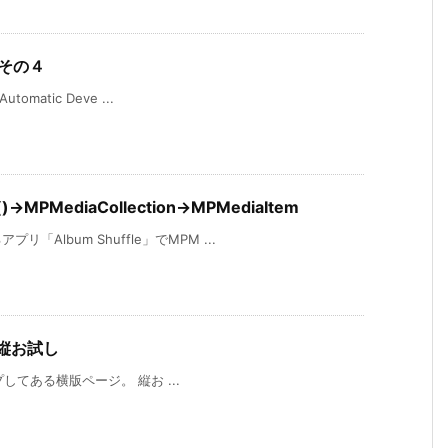
グ その４
omatic Deve ...
s()→MPMediaCollection→MPMediaItem
Album Shuffle」でMPM ...
r」縦お試し
アップしてある横版ページ。 縦お ...