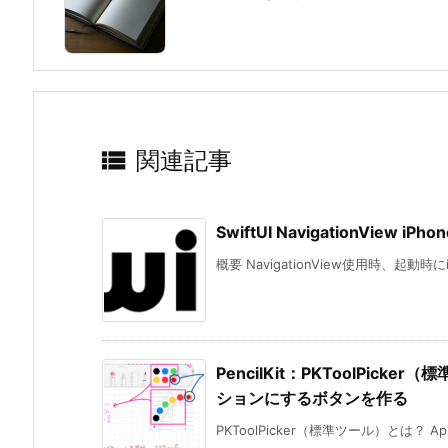

関連記事
SwiftUI NavigationView i
概要 NavigationView使用時、起動時にi
PencilKit：PKToolPi
ションにするボタンを作る
PKToolPicker（標準ツール）とは？ A