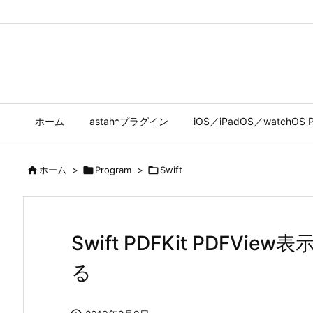
ホーム
astah*プラグイン
iOS／iPadOS／watchOS P

ホーム
>

Program
>

Swift
Swift PDFKit PDFV
る