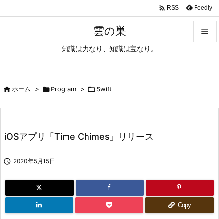

Feedly
RSS
雲の巣

知識は力なり、知識は宝なり。

メニュ

サイド

ホーム
>

Program
>

Swift

前へ

iOSアプリ「Time Chimes」リリース
次へ


2020年5月15日
検索
Copy