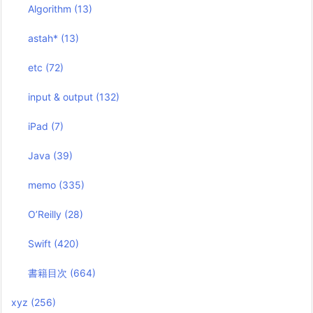
Algorithm
(13)
astah*
(13)
etc
(72)
input & output
(132)
iPad
(7)
Java
(39)
memo
(335)
O’Reilly
(28)
Swift
(420)
書籍目次
(664)
xyz
(256)