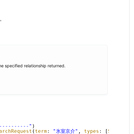
。
e specified relationship returned.
----------"
)
archRequest
(
term
: 
"氷室京介"
, 
types
: [
Song
.
sel