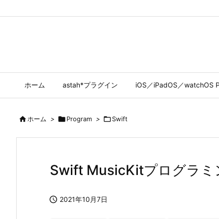
ホーム
astah*プラグイン
iOS／iPadOS／watchOS P

ホーム
>

Program
>

Swift
Swift MusicKitプログ

2021年10月7日