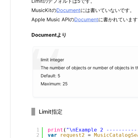
Limitのデフォルトは5です。
MusicKitの
Document
には書いていないです。
Apple Music APIの
Document
に書かれています
Documentより
limit integer
The number of objects or number of objects in th
Default: 5
Maximum: 25
Limit指定
1
print
(
"\nExample 2 ----------
2
var
request2
= 
MusicCatalogSe