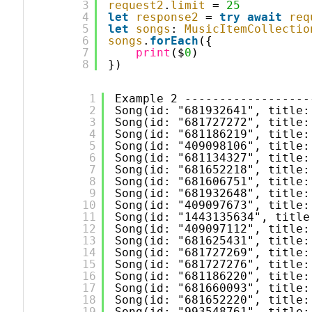
3
request2
.
limit
= 
25
4
let
response2
= 
try
await
req
5
let
songs
: 
MusicItemCollectio
6
songs
.
forEach
({
7
print
($
0
)
8
})
1
Example 2 ------------------
2
Song(id: "681932641", title
3
Song(id: "681727272", tit
4
Song(id: "681186219", title
5
Song(id: "409098106", title
6
Song(id: "681134327", title
7
Song(id: "681652218", title
8
Song(id: "681606751", title
9
Song(id: "681932648", title
10
Song(id: "409097673", title
11
Song(id: "1443135634", titl
12
Song(id: "409097112", ti
13
Song(id: "681625431", titl
14
Song(id: "681727269", title
15
Song(id: "681727276", title
16
Song(id: "681186220", title
17
Song(id: "681660093", title
18
Song(id: "681652220", title
19
Song(id: "993548761", title