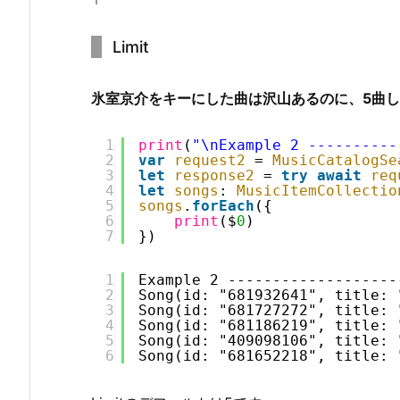
Limit
氷室京介をキーにした曲は沢山あるのに、5曲
1
print
(
"\nExample 2 ----------
2
var
request2
= 
MusicCatalogSe
3
let
response2
= 
try
await
req
4
let
songs
: 
MusicItemCollectio
5
songs
.
forEach
({
6
print
($
0
)
7
})
1
Example 2 -------------------
2
Song(id: "681932641", title:
3
Song(id: "681727272", titl
4
Song(id: "681186219", title:
5
Song(id: "409098106", title:
6
Song(id: "681652218", title: