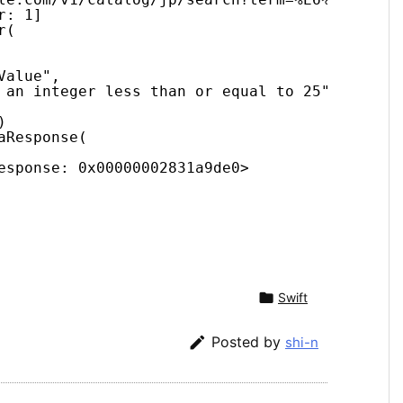
r: 1]
r(
Value",
 an integer less than or equal to 25",
)
aResponse(
esponse: 0x00000002831a9de0>

Swift

Posted by
shi-n