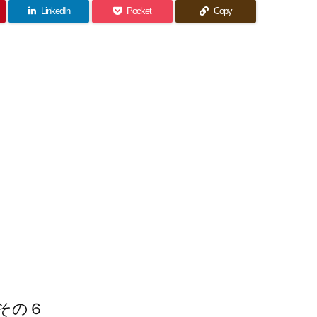
LinkedIn
Pocket
Copy
グ その６