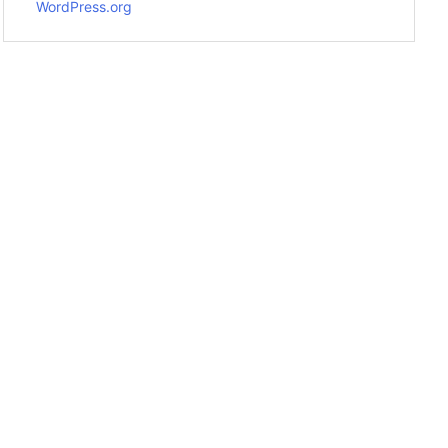
WordPress.org
tName: "氷室京介")
)