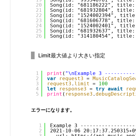
20
Song(id: "681186222", title
21
Song(id: "681932804", title
22
Song(id: "1524002394", ti
23
Song(id: "681606778", title
24
Song(id: "1524002401", titl
25
Song(id: "681932637", titl
26
Song(id: "314180454", title
Limit最大値より大きい指定
1
print
(
"\nExample 3 ----------
2
var
request3
= 
MusicCatalogSe
3
request3
.
limit
= 
100
4
let
response3
= 
try
await
req
5
print
(
response3
.
debugDescript
エラーになります。
1
Example 3 ------------------
2
2021-10-06 20:17:37.250315+0
3
url: https://api.music.app