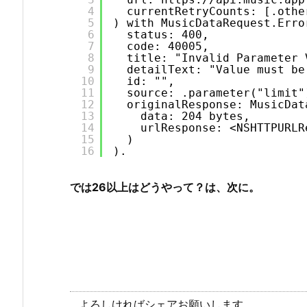
4
currentRetryCounts: [.othe
5
) with MusicDataRequest.Erro
6
status: 400,
7
code: 40005,
8
title: "Invalid Parameter 
9
detailText: "Value must be
10
id: "",
11
source: .parameter("limit"
12
originalResponse: MusicDat
13
data: 204 bytes,
14
urlResponse: <NSHTTPURLR
15
)
16
).
では26以上はどうやって？は、次に。
よろしければシェアお願いします