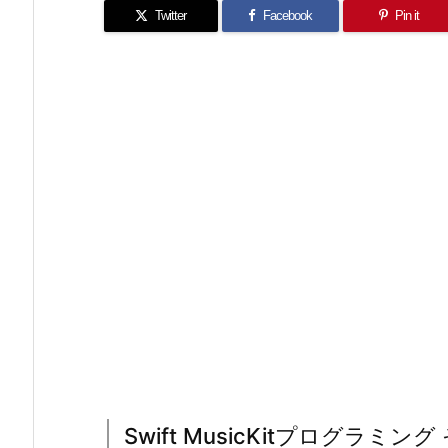
Twitter
Facebook
Pin it
Swift MusicKitプログラミン