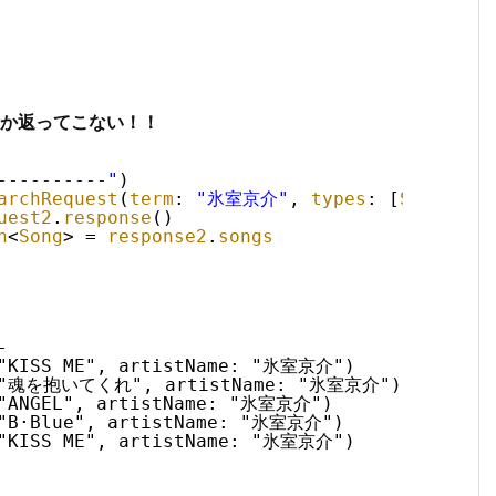
しか返ってこない！！
----------"
)
archRequest
(
term
: 
"氷室京介"
, 
types
: [
Song
.
sel
uest2
.
response
()
n
<
Song
>
= 
response2
.
songs
-
 "KISS ME", artistName: "氷室京介")
e: "魂を抱いてくれ", artistName: "氷室京介")
 "ANGEL", artistName: "氷室京介")
 "B·Blue", artistName: "氷室京介")
 "KISS ME", artistName: "氷室京介")