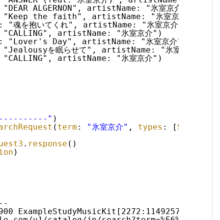
: "DEAR ALGERNON", artistName: "氷室京介")
: "Keep the faith", artistName: "氷室京介")
tle: "魂を抱いてくれ", artistName: "氷室京介")
: "CALLING", artistName: "氷室京介")
e: "Lover's Day", artistName: "氷室京介")
e: "Jealousyを眠らせて", artistName: "氷室京介")
: "CALLING", artistName: "氷室京介")
----------"
)
archRequest
(
term
: 
"氷室京介"
, 
types
: [
Song
.
sel
uest3
.
response
()
ion
)
--
900 ExampleStudyMusicKit[2272:1149257] [DataR
le.com/v1/catalog/jp/search?term=%E6%B0%B7%E5