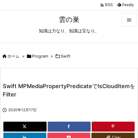

Feedly
RSS
雲の巣

知識は力なり、知識は宝なり。

メニュ

サイド

ホーム
>

Program
>

Swift

前へ

Swift MPMediaPropertyPredicateでIsCloudItemを
次へ
Filter

検索

2020年12月17日
Copy