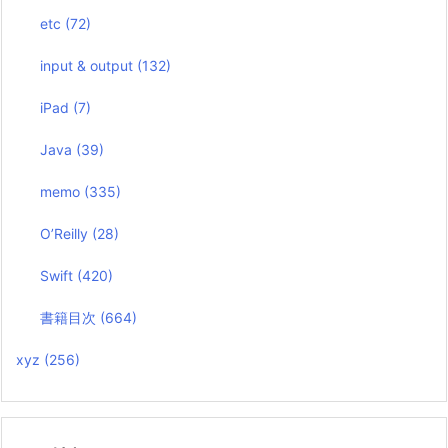
etc
(72)
input & output
(132)
iPad
(7)
Java
(39)
memo
(335)
O’Reilly
(28)
Swift
(420)
書籍目次
(664)
xyz
(256)