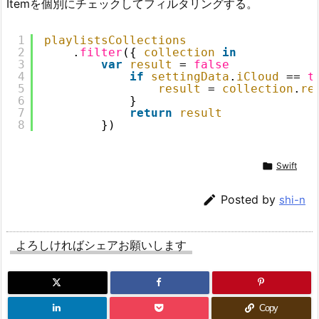
Itemを個別にチェックしてフィルタリングする。
1
playlistsCollections
2
.
filter
({ 
collection
in
3
var
result
= 
false
4
if
settingData
.
iCloud
== 
t
5
result
= 
collection
.
re
6
}
7
return
result
8
})

Swift

Posted by
shi-n
よろしければシェアお願いします
Copy