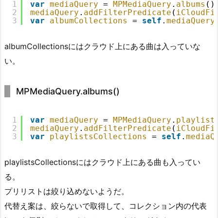
1
var
mediaQuery
= 
MPMediaQuery
.
albums
()
2
mediaQuery
.
addFilterPredicate
(
iCloudFi
3
var
albumCollections
= 
self
.
mediaQuery
albumCollectionsにはクラウド上にある曲は入っていな
い。
MPMediaQuery.albums()
1
var
mediaQuery
= 
MPMediaQuery
.
playlist
2
mediaQuery
.
addFilterPredicate
(
iCloudFi
3
var
playlistsCollections
= 
self
.
mediaQ
playlistsCollectionsにはクラウド上にある曲も入ってい
る。
プリリストは絞り込めないようだ。
代替え案は、絞らないで取得して、コレクション内の代表