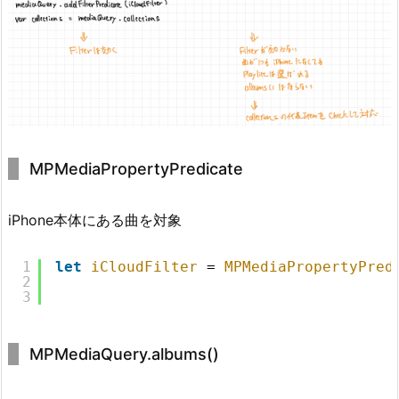
MPMediaPropertyPredicate
iPhone本体にある曲を対象
1
let
iCloudFilter
= 
MPMediaPropertyPred
2
3
MPMediaQuery.albums()