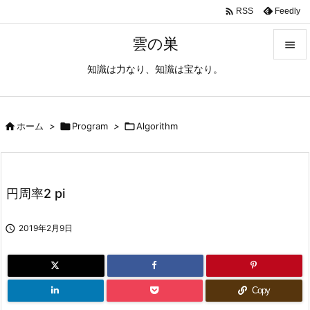

Feedly
RSS
雲の巣

知識は力なり、知識は宝なり。

メニュ

サイド

ホーム
>

Program
>

Algorithm

前へ

円周率2 pi
次へ


2019年2月9日
検索
Copy