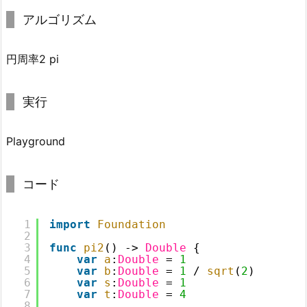
アルゴリズム
円周率2 pi
実行
Playground
コード
1
import
Foundation
2
3
func
pi2
() -
>
Double
{
4
var
a
:
Double
= 
1
5
var
b
:
Double
= 
1
/ 
sqrt
(
2
)
6
var
s
:
Double
= 
1
7
var
t
:
Double
= 
4
8