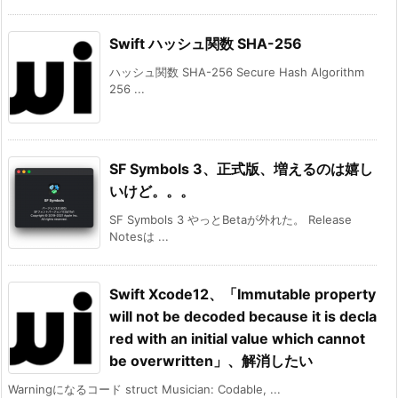
Swift ハッシュ関数 SHA-256
ハッシュ関数 SHA-256 Secure Hash Algorithm
256 ...
SF Symbols 3、正式版、増えるのは嬉し
いけど。。。
SF Symbols 3 やっとBetaが外れた。 Release
Notesは ...
Swift Xcode12、「Immutable property
will not be decoded because it is decla
red with an initial value which cannot
be overwritten」、解消したい
Warningになるコード struct Musician: Codable, ...