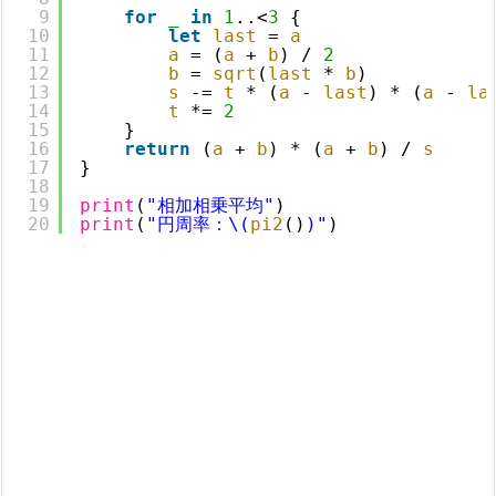
9
for
_
in
1
..
<
3
{
10
let
last
= 
a
11
a
= (
a
+ 
b
) / 
2
12
b
= 
sqrt
(
last
* 
b
)
13
s
-= 
t
* (
a
- 
last
) * (
a
- 
la
14
t
*= 
2
15
}
16
return
(
a
+ 
b
) * (
a
+ 
b
) / 
s
17
}
18
19
print
(
"相加相乗平均"
)
20
print
(
"円周率：\(
pi2
()
)"
)