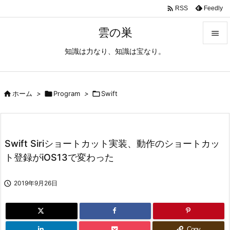

Feedly
RSS
雲の巣

知識は力なり、知識は宝なり。

メニュ

サイド

ホーム
>

Program
>

Swift

前へ

Swift Siriショートカット実装、動作のショートカッ
次へ
ト登録がiOS13で変わった

検索

2019年9月26日
Copy