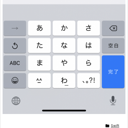

Swift