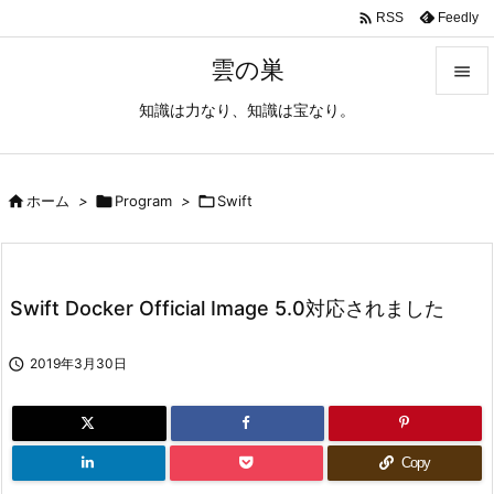

Feedly
RSS
雲の巣

知識は力なり、知識は宝なり。

メニュ

サイド

ホーム
>

Program
>

Swift

前へ

Swift Docker Official Image 5.0対応されました
次へ


2019年3月30日
検索
Copy