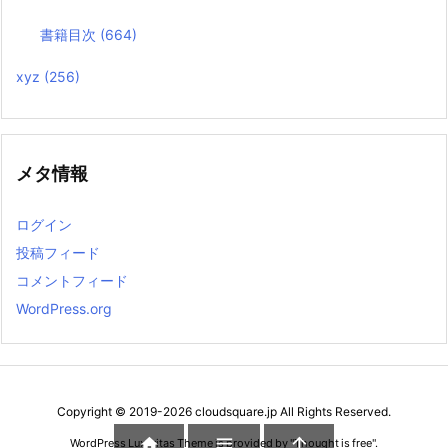
書籍目次
(664)
xyz
(256)
メタ情報
ログイン
投稿フィード
コメントフィード
WordPress.org
Copyright ©
2019
-2026
cloudsquare.jp
All Rights Reserved.



WordPress Luxeritas Theme is provided by "
Thought is free
".