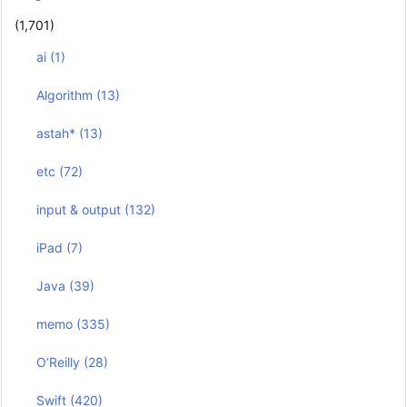
(1,701)
ai
(1)
Algorithm
(13)
astah*
(13)
etc
(72)
input & output
(132)
iPad
(7)
Java
(39)
memo
(335)
O’Reilly
(28)
Swift
(420)