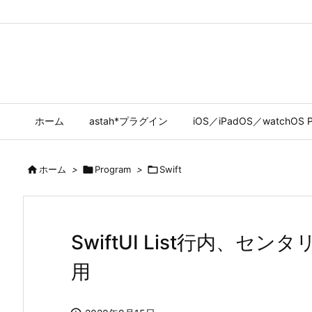
ホーム
astah*プラグイン
iOS／iPadOS／watchOS P

ホーム
>

Program
>

Swift
SwiftUI List行内、センタ
用