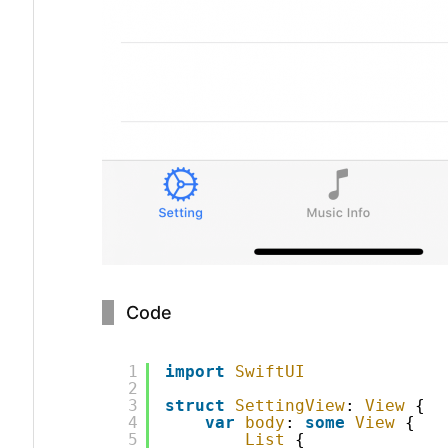
Code
1
import
SwiftUI
2
3
struct
SettingView
: 
View
{
4
var
body
: 
some
View
{
5
List
{