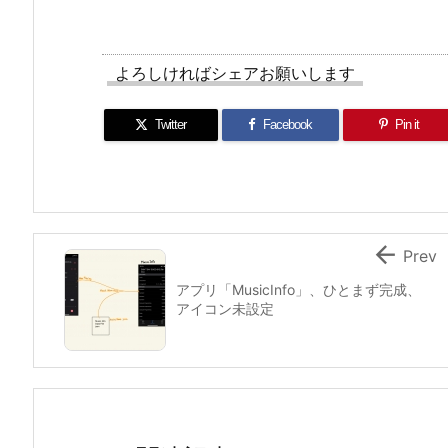
よろしければシェアお願いします
Twitter
Facebook
Pin it

Prev
アプリ「MusicInfo」、ひとまず完成、
アイコン未設定