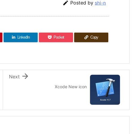

Posted by
shi-n
LinkedIn
Pocket
Copy

Next
Xcode New icon