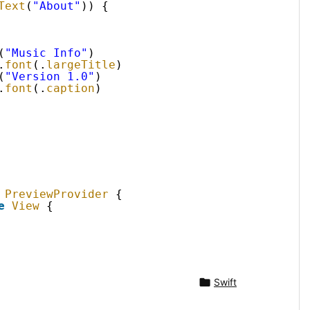
Text
(
"About"
)) {
(
"Music Info"
)
.
font
(.
largeTitle
)
(
"Version 1.0"
)
.
font
(.
caption
)
 
PreviewProvider
{
e
View
{

Swift