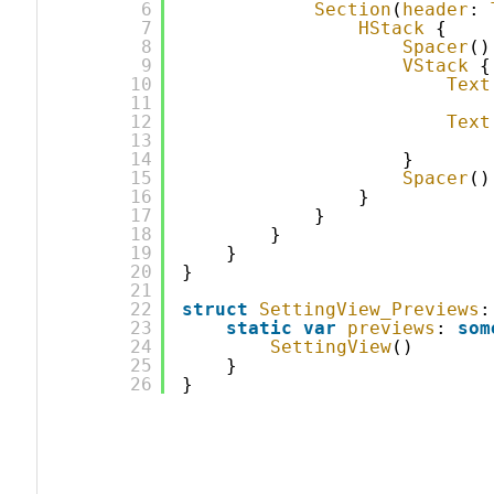
6
Section
(
header
: 
7
HStack
{
8
Spacer
()
9
VStack
{
10
Text
11
12
Text
13
14
}
15
Spacer
()
16
}
17
}
18
}
19
}
20
}
21
22
struct
SettingView_Previews
:
23
static
var
previews
: 
som
24
SettingView
()
25
}
26
}