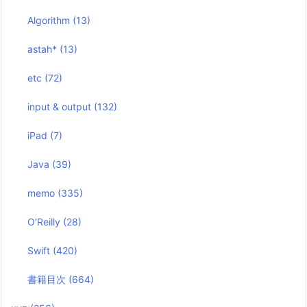
Algorithm
(13)
astah*
(13)
etc
(72)
input & output
(132)
iPad
(7)
Java
(39)
memo
(335)
O’Reilly
(28)
Swift
(420)
書籍目次
(664)