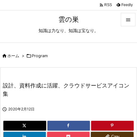

Feedly
RSS
雲の巣

知識は力なり、知識は宝なり。

メニュ

サイド

ホーム
>

Program

前へ

設計、資料作成に活躍、クラウドサービスアイコン
次へ
集

検索

2020年2月12日
Copy