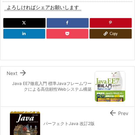
よろしければシェアお願いします
Copy

Next
Java EE7徹底入門 標準Javaフレームワー
クによる高信頼性Webシステム構築

Prev
パーフェクトJava 改訂2版