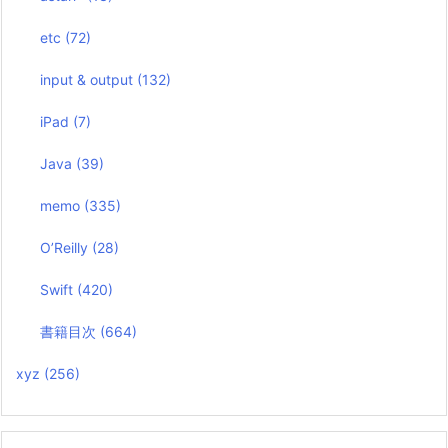
etc
(72)
input & output
(132)
iPad
(7)
Java
(39)
memo
(335)
O’Reilly
(28)
Swift
(420)
書籍目次
(664)
xyz
(256)