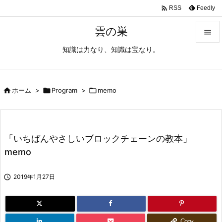

Feedly
RSS
雲の巣

知識は力なり、知識は宝なり。

メニュ

サイド

ホーム
>

Program
>

memo

前へ

「いちばんやさしいブロックチェーンの教本」
次へ
memo

検索

2019年1月27日
Copy