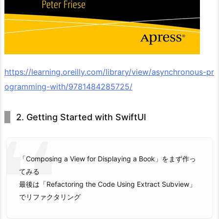
https://learning.oreilly.com/library/view/asynchronous-pr
ogramming-with/9781484285725/
2. Getting Started with SwiftUI
「Composing a View for Displaying a Book」をまず作っ
てみる
最後は「Refactoring the Code Using Extract Subview」
でリファクタリング