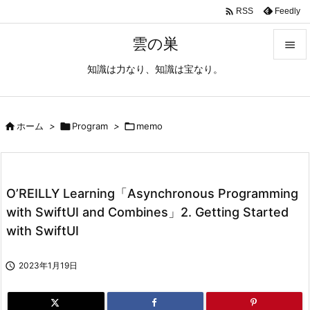

Feedly
RSS
雲の巣

知識は力なり、知識は宝なり。

メニュ

サイド

ホーム
>

Program
>

memo

前へ

O’REILLY Learning「Asynchronous Programming
次へ
with SwiftUI and Combines」2. Getting Started

with SwiftUI
検索

2023年1月19日