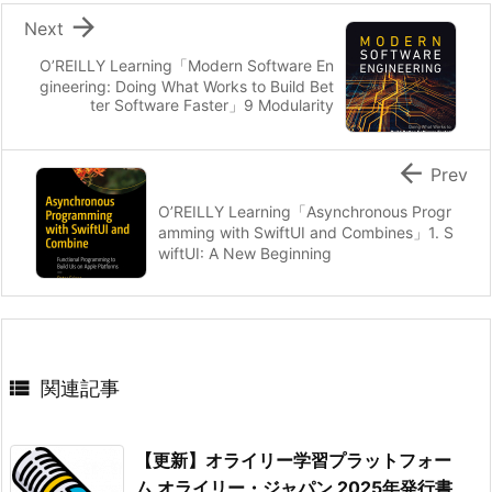

Next
O’REILLY Learning「Modern Software En
gineering: Doing What Works to Build Bet
ter Software Faster」9 Modularity

Prev
O’REILLY Learning「Asynchronous Progr
amming with SwiftUI and Combines」1. S
wiftUI: A New Beginning

関連記事
【更新】オライリー学習プラットフォー
ム オライリー・ジャパン 2025年発行書