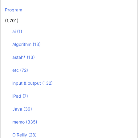
Program
(1,701)
ai
(1)
Algorithm
(13)
astah*
(13)
etc
(72)
input & output
(132)
iPad
(7)
Java
(39)
memo
(335)
O’Reilly
(28)