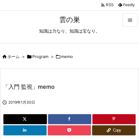

Feedly
RSS
雲の巣

知識は力なり、知識は宝なり。

メニュ

サイド

ホーム
>

Program
>

memo

前へ

「入門 監視」memo
次へ


2019年1月30日
検索
Copy