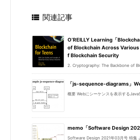

関連記事
O’REILLY Learning「Blockchai
of Blockchain Across Variou
f Blockchain Security
2. Cryptography: The Backbone of Blo
「js-sequence-diagra
概要 Webにシーケンスを表示するJavaScri
memo「Software Design 2
Software Design 2021年03月号 特集