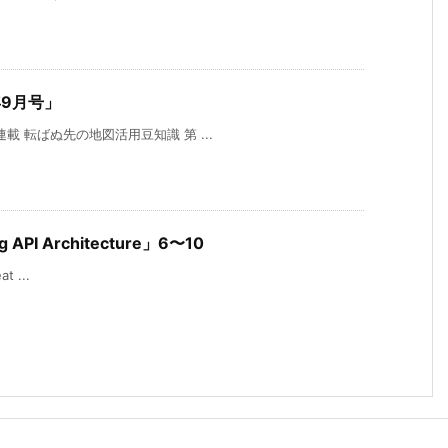
年9月号」
 連載 転ばぬ先の地図活用豆知識 第 ...
g API Architecture」6〜10
t ...