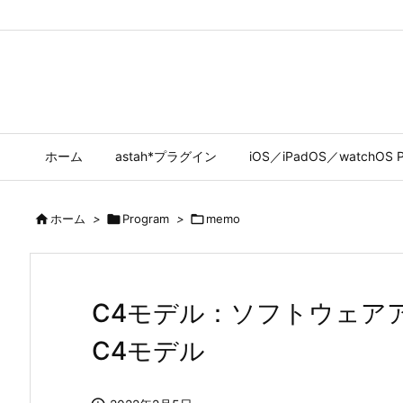
ホーム
astah*プラグイン
iOS／iPadOS／watchOS P

ホーム
>

Program
>

memo
C4モデル：ソフトウェア
C4モデル