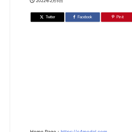

2022年2月5日
Twitter
Facebook
Pin it
Home Page：
https://c4model.com