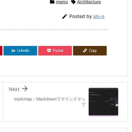

memo

Architecture

Posted by
shi-n
LinkedIn
Pocket
Copy

Next
markmap：Markdownでマインドマッ
プ