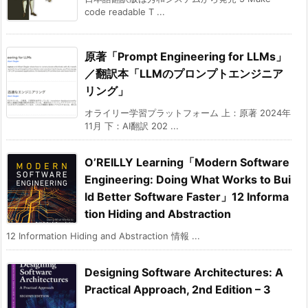
code readable T ...
原著「Prompt Engineering for LLMs」
／翻訳本「LLMのプロンプトエンジニア
リング」
オライリー学習プラットフォーム 上：原著 2024年
11月 下：AI翻訳 202 ...
O’REILLY Learning「Modern Software
Engineering: Doing What Works to Bui
ld Better Software Faster」12 Informa
tion Hiding and Abstraction
12 Information Hiding and Abstraction 情報 ...
Designing Software Architectures: A
Practical Approach, 2nd Edition – 3