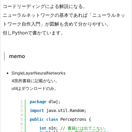
コードリーディングによる解説になる。
ニューラルネットワークの基本であれば「ニューラルネッ
トワーク自作入門」が図解も含めて分かりやすい。
但しPythonで書かています。
memo
SingleLayerNeuralNetworks
4箇所書籍に記載がない。
utilはダウンロードのみ。
1
package
dlwj;
2
3
import
java.util.Random;
4
5
public
class
Perceptrons {
6
7
int
nIn; 
// 書籍には出てこない。