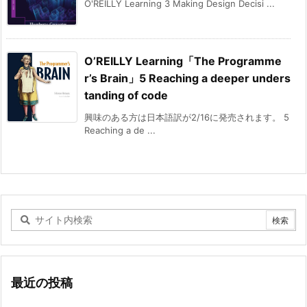
O'REILLY Learning 3 Making Design Decisi ...
O’REILLY Learning「The Programme
r’s Brain」5 Reaching a deeper unders
tanding of code
興味のある方は日本語訳が2/16に発売されます。 5
Reaching a de ...
最近の投稿