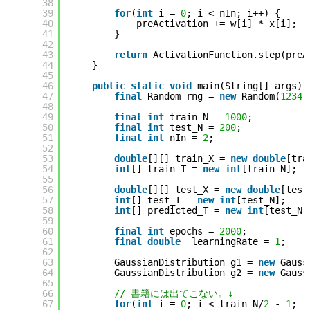
38
39
for
(
int
i = 
0
; i < nIn; i++) {
40
preActivation += w[i] * x[i];
41
}
42
43
return
ActivationFunction.step(preA
44
}
45
46
public
static
void
main(String[] args) 
47
final
Random rng = 
new
Random(
1234
)
48
49
final
int
train_N = 
1000
;
50
final
int
test_N = 
200
;
51
final
int
nIn = 
2
;
52
53
double
[][] train_X = 
new
double
[tra
54
int
[] train_T = 
new
int
[train_N];
55
56
double
[][] test_X = 
new
double
[test
57
int
[] test_T = 
new
int
[test_N];
58
int
[] predicted_T = 
new
int
[test_N]
59
60
final
int
epochs = 
2000
;
61
final
double
learningRate = 
1
;
62
63
GaussianDistribution g1 = 
new
Gauss
64
GaussianDistribution g2 = 
new
Gauss
65
66
// 書籍には出てこない。↓
67
for
(
int
i = 
0
; i < train_N/
2
- 
1
; i