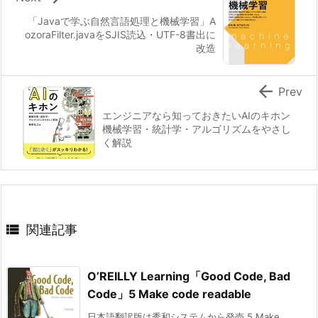
「Javaで学ぶ自然言語処理と機械学習」A
ozoraFilter.javaをSJIS読込・UTF-8書出に
改造

Prev
エンジニアなら知っておきたいAIのキホン
機械学習・統計学・アルゴリズムをやさし
く解説

関連記事
O’REILLY Learning「Good Code, Bad
Code」5 Make code readable
日本語翻訳版は秀和システムから発売 5 Make