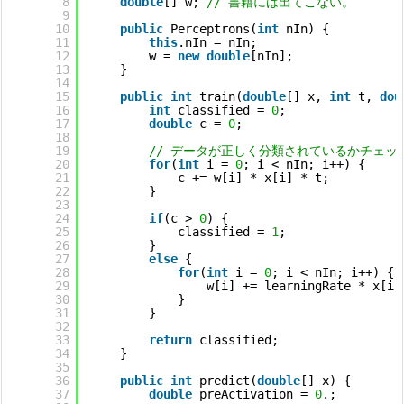
8
double
[] w; 
// 書籍には出てこない。
9
10
public
Perceptrons(
int
nIn) {
11
this
.nIn = nIn;
12
w = 
new
double
[nIn];
13
}
14
15
public
int
train(
double
[] x, 
int
t, 
dou
16
int
classified = 
0
;
17
double
c = 
0
;
18
19
// データが正しく分類されているかチェ
20
for
(
int
i = 
0
; i < nIn; i++) {
21
c += w[i] * x[i] * t;
22
}
23
24
if
(c > 
0
) {
25
classified = 
1
;
26
}
27
else
{
28
for
(
int
i = 
0
; i < nIn; i++) {
29
w[i] += learningRate * x[i]
30
}
31
}
32
33
return
classified;
34
}
35
36
public
int
predict(
double
[] x) {
37
double
preActivation = 
0
.;