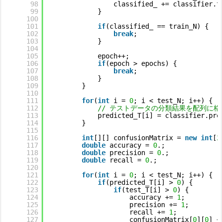
98
classified_ += classifier.t
99
}
100
101
if
(classified_ == train_N) {
102
break
;
103
}
104
105
epoch++;
106
if
(epoch > epochs) {
107
break
;
108
}
109
}
110
111
for
(
int
i = 
0
; i < test_N; i++) {
112
// テストデータの分類結果を配列に格
113
predicted_T[i] = classifier.pre
114
}        
115
116
int
[][] confusionMatrix = 
new
int
[
2
117
double
accuracy = 
0
.;
118
double
precision = 
0
.;
119
double
recall = 
0
.;
120
121
for
(
int
i = 
0
; i < test_N; i++) {
122
if
(predicted_T[i] > 
0
) {
123
if
(test_T[i] > 
0
) {
124
accuracy += 
1
;
125
precision += 
1
;
126
recall += 
1
;
127
confusionMatrix[
0
][
0
] +