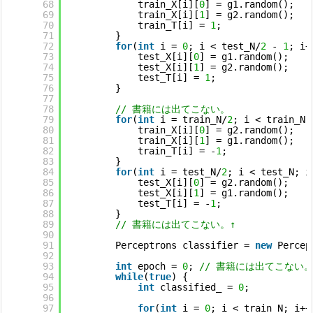
68
train_X[i][
0
] = g1.random();
69
train_X[i][
1
] = g2.random();
70
train_T[i] = 
1
;
71
}
72
for
(
int
i = 
0
; i < test_N/
2
- 
1
; i+
73
test_X[i][
0
] = g1.random();
74
test_X[i][
1
] = g2.random();
75
test_T[i] = 
1
;
76
}
77
78
// 書籍には出てこない。
79
for
(
int
i = train_N/
2
; i < train_N;
80
train_X[i][
0
] = g2.random();
81
train_X[i][
1
] = g1.random();
82
train_T[i] = -
1
;
83
}
84
for
(
int
i = test_N/
2
; i < test_N; i
85
test_X[i][
0
] = g2.random();
86
test_X[i][
1
] = g1.random();
87
test_T[i] = -
1
;
88
}
89
// 書籍には出てこない。↑
90
91
Perceptrons classifier = 
new
Percep
92
93
int
epoch = 
0
; 
// 書籍には出てこない
94
while
(
true
) {
95
int
classified_ = 
0
;
96
97
for
(
int
i = 
0
; i < train_N; i++