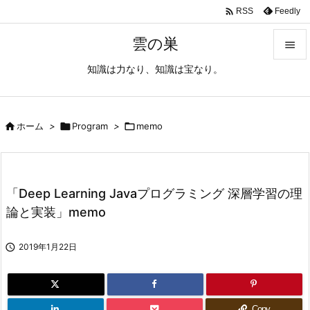

Feedly
RSS
雲の巣

知識は力なり、知識は宝なり。

メニュ

サイド

ホーム
>

Program
>

memo

前へ

「Deep Learning Javaプログラミング 深層学習の理
次へ
論と実装」memo

検索

2019年1月22日
Copy