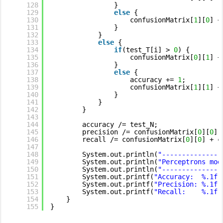
128
}
129
else
{
130
confusionMatrix[
1
][
0
] +
131
}
132
}
133
else
{
134
if
(test_T[i] > 
0
) {
135
confusionMatrix[
0
][
1
] +
136
}
137
else
{
138
accuracy += 
1
;
139
confusionMatrix[
1
][
1
] +
140
}
141
}
142
}
143
144
accuracy /= test_N;
145
precision /= confusionMatrix[
0
][
0
] 
146
recall /= confusionMatrix[
0
][
0
] + c
147
148
System.out.println(
"---------------
149
System.out.println(
"Perceptrons mod
150
System.out.println(
"---------------
151
System.out.printf(
"Accuracy:  %.1f 
152
System.out.printf(
"Precision: %.1f 
153
System.out.printf(
"Recall:    %.1f 
154
}
155
}