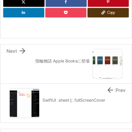
Copy

Next
指輪物語 Apple Booksに登場

Prev
SwiftUI .sheetと.fullScreenCover