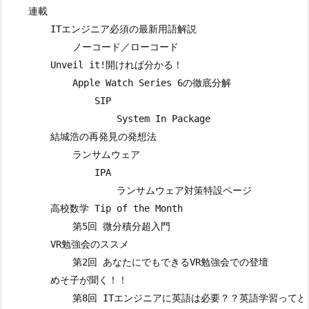
    連載

        ITエンジニア必須の最新用語解説

            ノーコード／ローコード

        Unveil it!開ければ分かる！

            Apple Watch Series 6の徹底分解

                SIP

                    System In Package

        結城浩の再発見の発想法

            ランサムウェア

                IPA

                    ランサムウェア対策特設ページ

        高校数学 Tip of the Month

            第5回 微分積分超入門

        VR勉強会のススメ

            第2回 あなたにでもできるVR勉強会での登壇

        めそ子が聞く！！

            第8回 ITエンジニアに英語は必要？？英語学習って