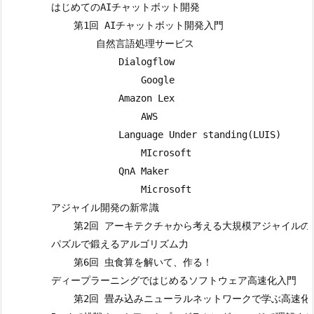
        はじめてのAIチャットボット開発

            第1回 AIチャットボット開発入門

                自然言語処理サービス

                    Dialogflow

                        Google

                    Amazon Lex

                        AWS

                    Language Under standing(LUIS)

                        MIcrosoft

                    QnA Maker

                        Microsoft

        アジャイル開発の新常識

            第2回 アーキテクチャから考える大規模アジャイルの
        パズルで鍛えるアルゴリズム力

            第6回 虫食算を解いて、作る！

        ディープラーニングではじめるソフトウェア高速化入門

            第2回 畳み込みニューラルネットワークで学ぶ高速化（