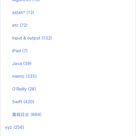
astah*
(13)
etc
(72)
input & output
(132)
iPad
(7)
Java
(39)
memo
(335)
O’Reilly
(28)
Swift
(420)
書籍目次
(664)
xyz
(256)