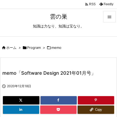

Feedly
RSS
雲の巣

知識は力なり、知識は宝なり。

メニュ

サイド

ホーム
>

Program
>

memo

前へ

memo「Software Design 2021年01月号」
次へ


2020年12月18日
検索
Copy