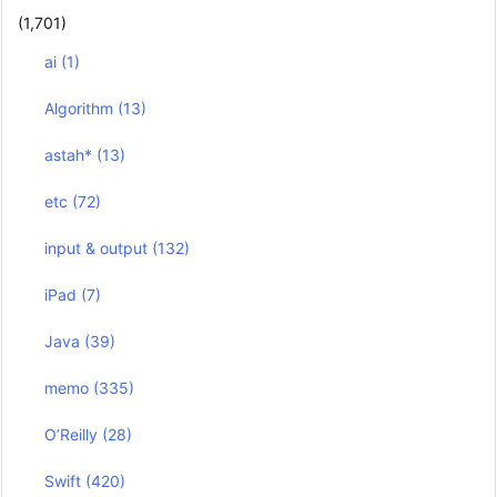
(1,701)
ai
(1)
Algorithm
(13)
astah*
(13)
etc
(72)
input & output
(132)
iPad
(7)
Java
(39)
memo
(335)
O’Reilly
(28)
Swift
(420)