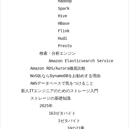
                        Hadoop

                        Spark

                        Hive

                        HBase

                        Flink

                        Hudi

                        Presto

                検索・分析エンジン

                    Amazon Elasticsearch Service

            Amazon RDS/Aurora徹底比較

            NoSQLならDynamoDBをお勧めする理由

            AWSデータベースで気をつけること

        新人ITエンジニアのためのストレージ入門

            ストレージの基礎知識

                2025年

                    163ゼタバイト

                        1ゼタバイト

                            10の21乗
