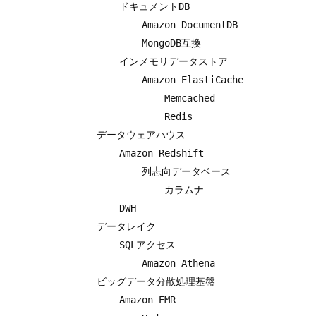
                    ドキュメントDB

                        Amazon DocumentDB

                        MongoDB互換

                    インメモリデータストア

                        Amazon ElastiCache

                            Memcached

                            Redis

                データウェアハウス

                    Amazon Redshift

                        列志向データベース

                            カラムナ

                    DWH

                データレイク

                    SQLアクセス

                        Amazon Athena

                ビッグデータ分散処理基盤

                    Amazon EMR
