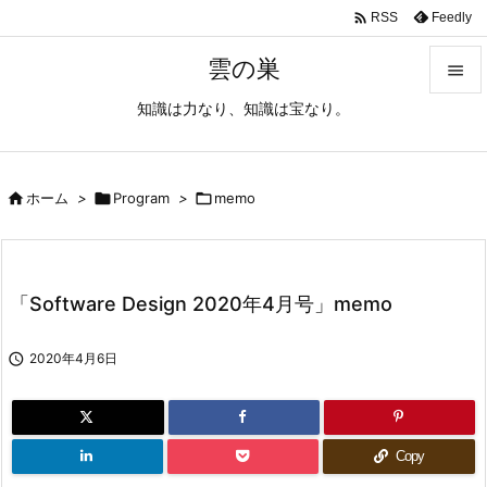

Feedly
RSS
雲の巣

知識は力なり、知識は宝なり。

メニュ

サイド

ホーム
>

Program
>

memo

前へ

「Software Design 2020年4月号」memo
次へ


2020年4月6日
検索
Copy