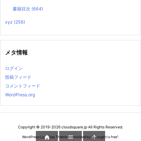
書籍目次
(664)
xyz
(256)
メタ情報
ログイン
投稿フィード
コメントフィード
WordPress.org
Copyright ©
2019
-2026
cloudsquare.jp
All Rights Reserved.



WordPress Luxeritas Theme is provided by "
Thought is free
".