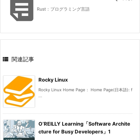

Rust：プログラミング言語

関連記事
Rocky Linux
Rocky Linux Home Page： Home Page(日本語): f
...
O’REILLY Learning「Software Archite
cture for Busy Developers」1