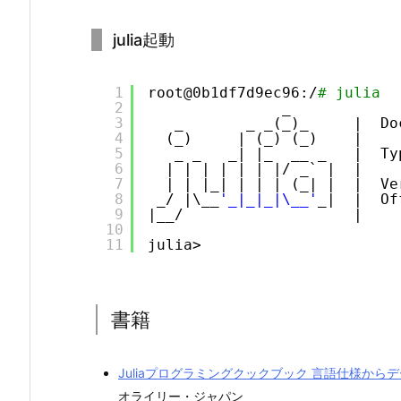
julia起動
1
root@0b1df7d9ec96:/
# julia
2
_
3
_       _ _(_)_     |  Do
4
(_)     | (_) (_)    |
5
_ _   _| |_  __ _   |  Ty
6
| | | | | | |/ _` |  |
7
| | |_| | | | (_| |  |  Ve
8
_/ |\__
'_|_|_|\__'
_|  |  Of
9
|__/                   |
10
11
julia> 
書籍
Juliaプログラミングクックブック 言語仕様か
オライリー・ジャパン