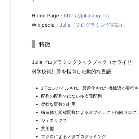
Home Page：
https://julialang.org
Wikipedia：
Julia（プログラミング言語）
特徴
Juliaプログラミングクックブック（オライリ
科学技術計算を指向した動的な言語
JITコンパイルされ、最適化された機械語が実行
配列の配列ではない多次元配列
柔軟な関数の利用
構造体と総称関数によるオブジェクト指向プログ
ジェネリクス
共用型
マクロによるメタプログラミング