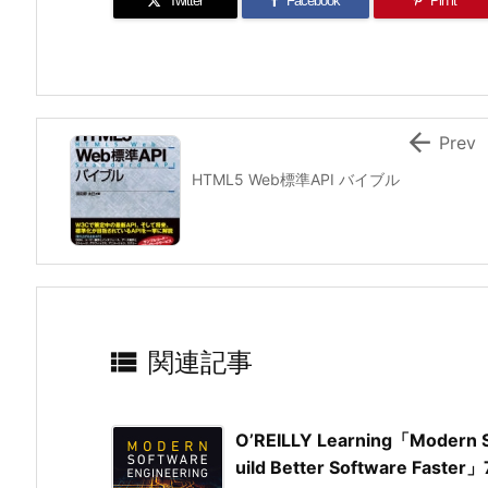
Twitter
Facebook
Pin it

Prev
HTML5 Web標準API バイブル

関連記事
O’REILLY Learning「Modern S
uild Better Software Faster」