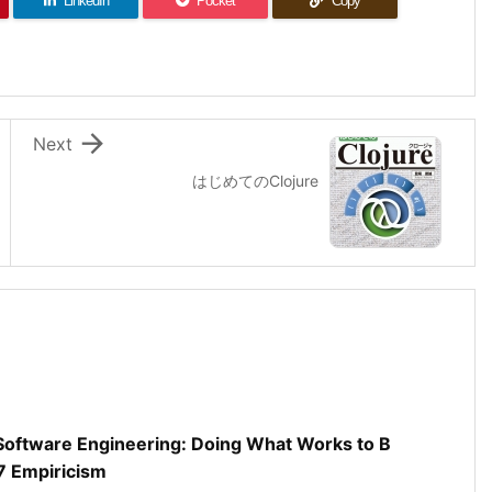
LinkedIn
Pocket
Copy

Next
はじめてのClojure
oftware Engineering: Doing What Works to B
7 Empiricism