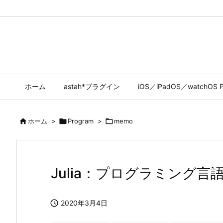
ホーム
astah*プラグイン
iOS／iPadOS／watchOS P

ホーム
>

Program
>

memo
Julia：プログラミング言

2020年3月4日