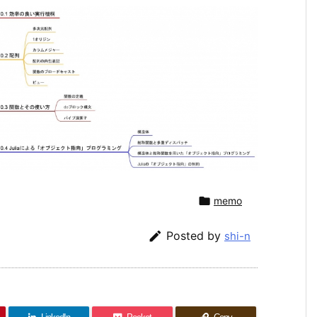

memo

Posted by
shi-n