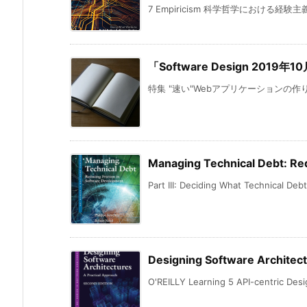
7 Empiricism 科学哲学における経
「Software Design 2019年
特集 "速い"Webアプリケーションの作り
Managing Technical Debt: Red
Part III: Deciding What Technical Debt 
Designing Software Architectu
O'REILLY Learning 5 API-centric Desi