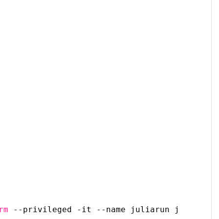
rm
--privileged -it --name juliarun julia 
/bi