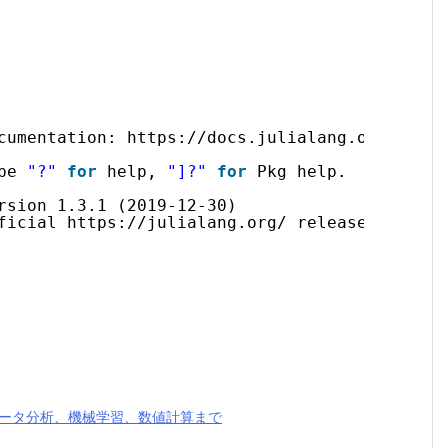
cumentation: https:
//docs
.julialang.org
pe 
"?"
for
help, 
"]?"
for
Pkg help.
rsion 1.3.1 (2019-12-30)
ficial https:
//julialang
.org/ release
らデータ分析、機械学習、数値計算まで