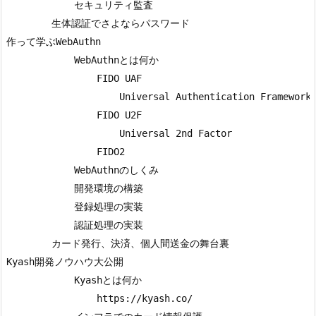
            セキュリティ監査

        生体認証でさよならパスワード

作って学ぶWebAuthn

            WebAuthnとは何か

                FIDO UAF

                    Universal Authentication Framework

                FIDO U2F

                    Universal 2nd Factor

                FIDO2

            WebAuthnのしくみ

            開発環境の構築

            登録処理の実装

            認証処理の実装

        カード発行、決済、個人間送金の舞台裏

Kyash開発ノウハウ大公開

            Kyashとは何か

                https://kyash.co/
