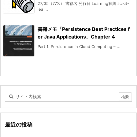
27/35（77%） 書籍名 発行日 Learning有無 scikit-
lea ...
書籍メモ「Persistence Best Practices f
or Java Applications」Chapter 4
Part 1: Persistence in Cloud Computing – ...
最近の投稿