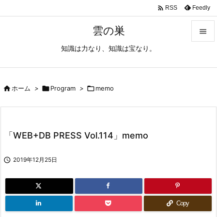

Feedly
RSS
雲の巣

知識は力なり、知識は宝なり。

メニュ

サイド

ホーム
>

Program
>

memo

前へ

「WEB+DB PRESS Vol.114」memo
次へ


2019年12月25日
検索
Copy