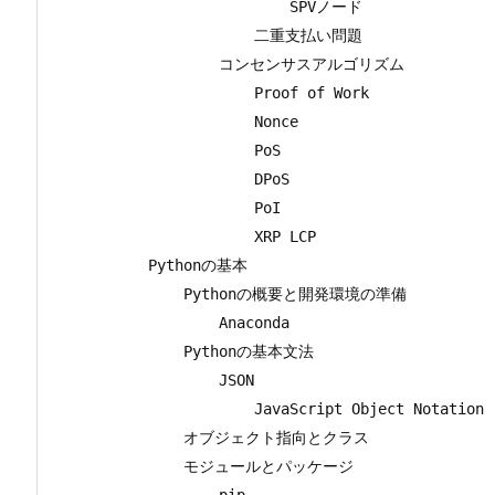
                    SPVノード

                二重支払い問題

            コンセンサスアルゴリズム

                Proof of Work

                Nonce

                PoS

                DPoS

                PoI

                XRP LCP

    Pythonの基本

        Pythonの概要と開発環境の準備

            Anaconda

        Pythonの基本文法

            JSON

                JavaScript Object Notation

        オブジェクト指向とクラス

        モジュールとパッケージ

            pip
