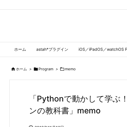
ホーム
astah*プラグイン
iOS／iPadOS／watchOS P

ホーム
>

Program
>

memo
「Pythonで動かして学
ンの教科書」memo