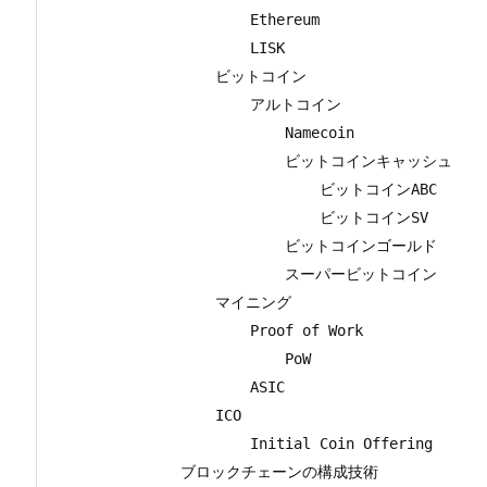
                Ethereum

                LISK

            ビットコイン

                アルトコイン

                    Namecoin

                    ビットコインキャッシュ

                        ビットコインABC

                        ビットコインSV

                    ビットコインゴールド

                    スーパービットコイン

            マイニング

                Proof of Work

                    PoW

                ASIC

            ICO

                Initial Coin Offering

        ブロックチェーンの構成技術
