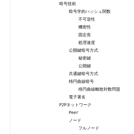
            暗号技術

                暗号学的ハッシュ関数

                    不可逆性

                    機密性

                    固定長

                    処理速度

                公開鍵暗号方式

                    秘密鍵

                    公開鍵

                共通鍵暗号方式

                楕円曲線暗号

                    楕円曲線離散対数問題

                電子署名

            P2Pネットワーク

                Peer

                ノード

                    フルノード
